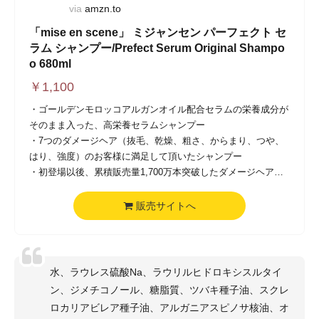
via
amzn.to
「mise en scene」 ミジャンセン パーフェクト セ
ラム シャンプー/Prefect Serum Original Shampo
o 680ml
￥
1,100
・ゴールデンモロッコアルガンオイル配合セラムの栄養成分が
そのまま入った、高栄養セラムシャンプー
・7つのダメージヘア（抜毛、乾燥、粗さ、からまり、つや、
はり、強度）のお客様に満足して頂いたシャンプー
・初登場以後、累積販売量1,700万本突破したダメージヘア専
門シャンプー（2014年3月～2019年9月、アモーレパシフィッ
ク売り上げデータ基準）
販売サイトへ
・七種の天然オイルを（アルガン、オリーブ、ココナッツ、ア
プリコット、マルラ、ホホバ、カメリア）黄金比率て配合
・ミジャンセンは韓国国内143部門以上の受賞を獲得したK-BE
AUTYトレンドリーダーブランドです
水、ラウレス硫酸Na、ラウリルヒドロキシスルタイ
ン、ジメチコノール、糖脂質、ツバキ種子油、スクレ
ロカリアビレア種子油、アルガニアスピノサ核油、オ