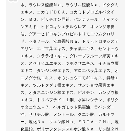
水、ラウレス硫酸Ｎａ、ラウリル硫酸Ｎａ、ドクダミ
エキス、コカミドＤＥＡ、コカミドプロピルベタイ
ン、ＢＧ、ピリチオン亜鉛、パンテノール、ナイアシ
ンアミド、ヒドロキシエチルウレア、オレンジ果皮
油、グアーヒドロキシプロピルトリモニウムクロリ
ド、セタノール、安息香酸Ｎａ、トリヒドロキシステ
アリン、エゴマ葉エキス、チャ葉エキス、センキュウ
エキス、クララ根エキス、グレープフルーツ果実エキ
ス、スベリヒユエキス、ツボクサエキス、イチョウ葉
エキス、タンジン根エキス、アロエベラ葉エキス、オ
ニノダケ根エキス、オウシュウヨモギエキス、酵母エ
キス、ツルドクダミ根エキス、サンショウ果実エキ
ス、オタネニンジン根エキス、ビオチン、カンゾウ根
エキス、トリペプチド－１銅、水添レシチン、ポリク
オタニウム－７、ベルガモット果実油、ラベンダー
油、サリチル酸、メントール、クエン酸、カルボマ
ー、塩化Ｎａ、クエン酸Ｎａ、ＥＤＴＡ－２Ｎａ、塩
化亜鉛、ポリナフタレンスルホン酸Ｎａ、リン酸２Ｎ