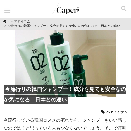
H
ヘアアイテム
o
今流行りの韓国シャンプー！成分を見ても安全なのか気になる…日本との違い
m
e
今流行りの韓国シャンプー！成分を見ても安全なの
か気になる…日本との違い
ヘアアイテム
今流行っている韓国コスメの流れから、シャンプーもいい感じ
なのでは？と思っている人も少なくないでしょう。そこで評判