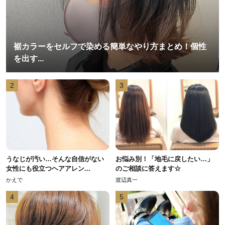
裾カラーをセルフで染める簡単なやり方まとめ！個性
を出す...
2
3
うなじが汚い…そんな自信がない
お悩み別！「地毛に戻したい…」
女性にも役立つヘアアレン...
のご相談に答えます☆
かえで
渡辺真一
4
5