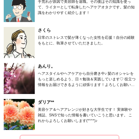
手荒れが原因で美容師を退職。その後はその知識を使っ
て、ライターとして転身したヘアケアオタクです。髪の知
識をわかりやすく紹介します！
さくら
日常のストレスで髪が薄くなった女性を応援！自分の経験
をもとに、執筆させていただきました。
あんり。
ヘアスタイルやヘアケアから自分磨き中♪ 髪のオシャレを
もっと楽しめるよう、日々勉強＆実践しています♡ 役立つ
情報をお届けできるように頑張ります！よろしくお願いし
ます。
ダリア**
美容ケア＆ヘアアレンジが好きな大学生です！ 実体験や
雑誌、SNSで知った情報を書いていこうと思います。 こ
れからよろしくお願いします(*^^*)♪