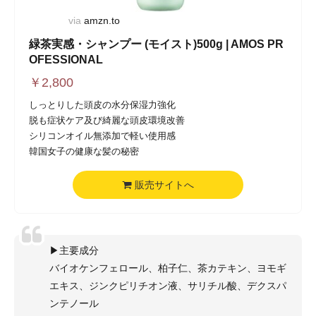
via
amzn.to
緑茶実感・シャンプー (モイスト)500g | AMOS PR
OFESSIONAL
￥
2,800
しっとりした頭皮の水分保湿力強化
脱も症状ケア及び綺麗な頭皮環境改善
シリコンオイル無添加で軽い使用感
韓国女子の健康な髪の秘密
販売サイトへ
▶主要成分
バイオケンフェロール、柏子仁、茶カテキン、ヨモギ
エキス、ジンクピリチオン液、サリチル酸、デクスパ
ンテノール