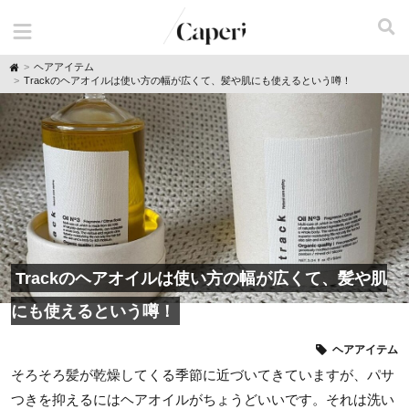
H
ヘアアイテム
o
Trackのヘアオイルは使い方の幅が広くて、髪や肌にも使えるという噂！
m
e
Trackのヘアオイルは使い方の幅が広くて、髪や肌
にも使えるという噂！
ヘアアイテム
そろそろ髪が乾燥してくる季節に近づいてきていますが、パサ
つきを抑えるにはヘアオイルがちょうどいいです。それは洗い