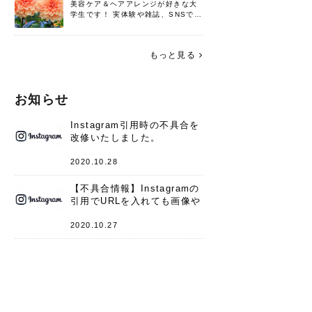
美容ケア＆ヘアアレンジが好きな大
学生です！ 実体験や雑誌、SNSで知
った情報を書いていこうと思いま
す。 これからよろしくお願いします
(*^^*)♪
もっと見る
お知らせ
Instagram引用時の不具合を
改修いたしました。
2020.10.28
【不具合情報】Instagramの
引用でURLを入れても画像や
キャプションが表示されない
件
2020.10.27