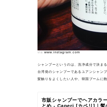
via
www.instagram.com
シャンプーというのは、洗浄成分で決ま
台湾発のシャンプーであるユアンシャン
髪触りをよくしたい人や、韓国ブームに
市販シャンプーでヘアカラ
とめ - Caperi [カペ