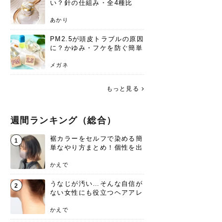
い？針の仕組み・全4種比
較・正規品の買い方まで徹底
解説
あかり
PM2.5が頭皮トラブルの原因
に？かゆみ・フケを防ぐ簡単
ケア方法
メガネ
もっと見る
週間ランキング（総合）
裾カラーをセルフで染める簡
1
単なやり方まとめ！個性を出
すなら今！
かえで
うなじが汚い…そんな自信が
2
ない女性にも役立つヘアアレ
ンジあります！
かえで