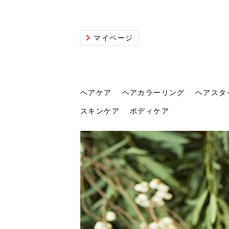
マイページ
ヘアケア
ヘアカラーリング
ヘアスタ
スキンケア
ボディケア
ヘアケア
ヘアカラーリング
ヘアスタイル
ヘアサロン
ヘッドスパ
スカルプケア
ヘアアイテム
メイク
エステ
脱毛
ネイル
スキンケア
ボディケア
トリ
髪の
202
美容
ヘッ
髪を
発酵
ミニ
針で
化粧
202
仕上
へ！2
新ト
い？
らな
い方
何が
少な
の効
毛」。
イド