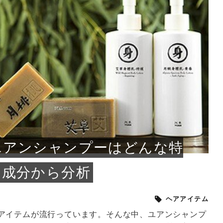
小じわが増えた？原因
手ならではの痩身効
ルルルン ハイドラのどれが
その医療ダイエット、後悔
..
.
..
ア
..
..
イント
..
直し...
「きれい...
の...
敗しに...
タン小顔☆
やり方...
えるヘア...
較・...
と、自...
なエ...
るのは...
パは、頭皮の汚れを落として
類の見分け方＆自宅で
オールハンドエステの
良い？その違いは？PDRN
しませんか？失敗する人の
進し、リラックス効果や美髪
メントの付け方で仕上がりは
春のトレンドカラーは明るめのく
年のショートウルフは、ナチュラ
美容室に行けていないし、そ
いに育てるには高価なアイテ
アで人気の発酵成分が、シャ
んのコスメを持っているの
ラインをすっきりさせたいと
をカミソリで剃って、毛抜き
んとなく運気が停滞している
新生活シーズン、朝の身支度を少しで
職場で浮かない落ち着いたトーンにし
2026年はレイヤーカットを使った髪型
美容室を倒産する数が増えているとい
毎日のちょっとした習慣で小顔は作れ
目元の印象を左右するのは目そのもの
ヘアアイロンを使うのが苦手、火傷が
メイクをしている時間も、スキンケア
サロンのメニューを見ていると、「リ
「ムダ毛が気になる」とお子さんが悩
SNSや雑誌で見かけた素敵なネイルデ
..
...
や...
共通点...
わります。今回は、毛先中心
ーです。ただし、髪がすでに
リーな仕上がりが今っぽい正
型を変えて気分転換したいと
す前に、洗い方や乾かし方、
も広がっています。無印良品
に使っているのはいつも同じ
みを抱えている方はいないで
ど、日々の自己処理を手間に
と悩んでいないでしょうか？
も短くしたい人は多いはず。じつは寝
たいけれど、どこか垢抜けた印象にし
のトレンドと重なり、ルーズウェーブ
うニュースがありました。もともと美
る！頭のこりをほぐしてフェイスライ
ではなく、頭皮の状態かもしれませ
怖いと感じている方はいないでしょう
の時間に変えるという発想から生まれ
ンパマッサージ」の他に「経絡マッサ
んでいる姿を見て、エステ脱毛を検討
ザインを、いざ自分の爪に試してみた
..
見て、急に小じわが増えたと
テと一言で言っても、最新の
癖は、...
たいと...
ヘ...
容室の...
ンのリ...
ん。以下...
か？そ...
たのが...
ージ」...
し始め...
ら、...
ルルルン ハイドラシリーズを使いたい
医師の管理のもと、科学的根拠に基づ
でいないでしょうか？じつは
ったものから、昔ながらの手
けれど、種類が多くてどれを選べばい
いて行う「医療ダイエット」は、自己
かえで
さくら
かえで
かえで
chicca
メガネ
さくら
あかり
あかり
あおい
さな
いか...
流のダ...
さな
さな
もっと見る
もっと見る
もっと見る
もっと見る
もっと見る
もっと見る
もっと見る
もっと見る
もっと見る
もっと見る
もっと見る
もっと見る
もっと見る
ユアンシャンプーはどんな特
と成分から分析
ヘアアイテム
アイテムが流行っています。そんな中、ユアンシャンプ