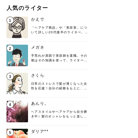
人気のライター
かえで
1
「ヘアケア商品」や「美容室」につ
いて詳しい20代後半のライター。楽
しみながら執筆させていただきま
す！
メガネ
2
手荒れが原因で美容師を退職。その
後はその知識を使って、ライターと
して転身したヘアケアオタクです。
髪の知識をわかりやすく紹介しま
す！
さくら
3
日常のストレスで髪が薄くなった女
性を応援！自分の経験をもとに、執
筆させていただきました。
あんり。
4
ヘアスタイルやヘアケアから自分磨
き中♪ 髪のオシャレをもっと楽しめ
るよう、日々勉強＆実践しています
♡ 役立つ情報をお届けできるように
頑張ります！よろしくお願いしま
ダリア**
5
す。