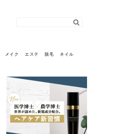
メイク
エステ
脱毛
ネイル
花粉で髪がパサパサするの
肌に合う髪色、どう見つけ
40代のパーマがダレる原因
前髪を薄くするための美容
ヘッドスパで頭皮をケアし
ストレスで髪の毛はどう変
40代の髪を悩みに最適！韓
「おしゃれ」と「身だしな
エステの勧誘が怖い人へ。
「今さら」なんて言わせな
オフィスネイルでも「キラ
はなぜ？原因と落とし方・
る？「イエベ」「ブルベ」
とは？自宅でできる復活術
院の頼み方とは？失敗しな
よう！ヘッドスパの効果と
わる？抜け毛・パサつきの
国発「ダリーフ」でヘアセ
み」は違う。相手に信頼感
断ることは悪くない。自分
い。40代のVIO・顔脱毛、
キラ」はOK？派手に見えな