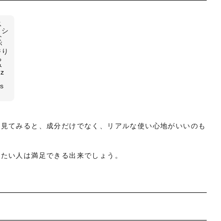
ス
（シ
な
が
香り
ち
み
Sz
s
を見てみると、成分だけでなく、リアルな使い心地がいいのも
りたい人は満足できる出来でしょう。