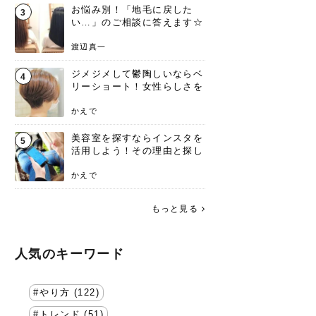
お悩み別！「地毛に戻した
3
い…」のご相談に答えます☆
渡辺真一
ジメジメして鬱陶しいならベ
4
リーショート！女性らしさを
失わないポイント
かえで
美容室を探すならインスタを
5
活用しよう！その理由と探し
方を要チェック
かえで
もっと見る
人気のキーワード
やり方 (122)
トレンド (51)