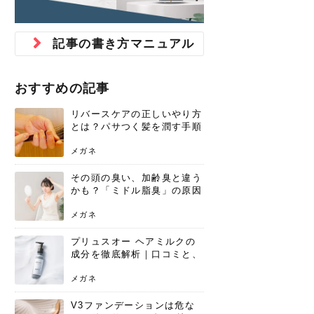
ジュベルック スキンの効果
本気の痩身と体質改善に。
防ぎ方を紹介
診断と...
と長...
いため...
おすすめの人
原因と...
ット...
を与え...
を守る...
賢...
い上...
とは？毛穴・ニキビ跡への
アーユルヴェーダに基づく
花粉の季節になると、髪がパサつく、
美容室で素敵なヘアカラーに染めても
パーマをかけたばかりなのに、もうカ
前髪は薄くしたほうが今風でおしゃれ
普段目に見えない頭皮ですが、何のケ
最近、髪のツヤがなくなったという方
韓国コスメを使うのは若い子だけだと
新しい環境に臨むとき、多くの人が意
「初回限定〇〇円！」そんなお得な体
40代になって、ふと自分のムダ毛のこ
仕事中も、ふとした瞬間に自分の指先
変化...
「イン...
広がる、手触りが悪いと感じた経験は
らったのに、家に帰って鏡を見たら、
ールがダレてしまったと感じている方
だと思っている人は、前髪を早く変え
アもせずに放っておくとダメージが蓄
や、抜け毛が増えたと悩んでいる方
思っていないでしょうか？ダリーフの
識するのが「身だしなみ」です。特に
験エステに行ってみたいけど、『押し
とが気になり始めたけど、「今から脱
を見て、気分が上がるという心ときめ
記事の書き方マニュアル
ありま...
「なん...
はいな...
たいと...
積して...
は、スト...
グラム...
メイク...
に弱い...
毛を...
く「キ...
ニキビ跡の凸凹をどうにかしたいと、
自己流のダイエットではなかなか落ち
肌の質感でお悩みではないでしょう
ない、頑固な脂肪やセルライトを、本
さくら
かえで
メガネ
かえで
yukarin
さくら
さくら
さな
さな
さな
あおい
か？肌に...
気で体...
おすすめの記事
ゆい
さな
リバースケアの正しいやり方
とは？パサつく髪を潤す手順
と失敗しない注意点
メガネ
その頭の臭い、加齢臭と違う
かも？「ミドル脂臭」の原因
と、後頭部を洗うシャンプー
術
メガネ
プリュスオー ヘアミルクの
成分を徹底解析｜口コミと、
どんな髪質におすすめかを解
説
メガネ
V3ファンデーションは危な