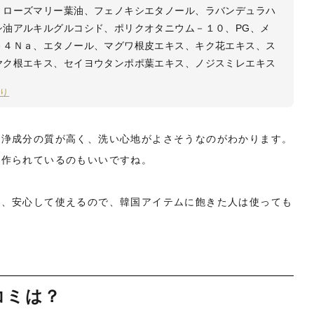
、ローズマリー葉油、フェノキシエタノール、ラバンデュラハ
シ油アルキルグルコシド、ポリクオタニウム－１０、PG、メ
－４Ｎａ、エタノール、マグワ根皮エキス、キク花エキス、ス
ヤク根エキス、セイヨウタンポポ葉エキス、ノジスミレエキス
り
洗浄成分の質が高く、洗い心地がよさそうなのがわかります。
く作られているのもいいですね。
り、安心して使えるので、韓国アイテムに飽きた人は使っても
コミは？