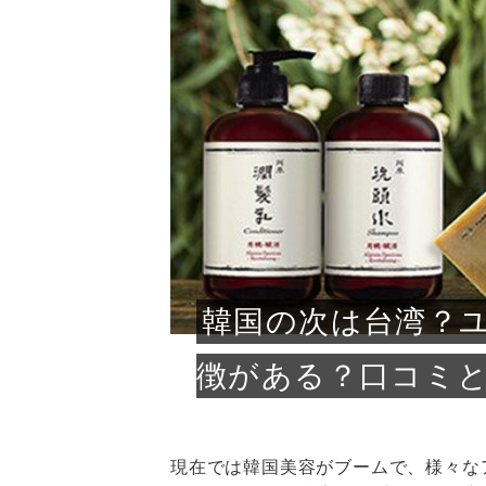
急に
人の
い原因.
めく..
ル...
時こそ.
本ケ
のシャ.
しい美.
のポ
める前.
と...
ヘッドス
と種
果。
血行を促
トリート
2026
2026
しばらく
髪をきれ
スキンケ
「たくさ
フェイス
顔の産毛
最近、な
できる.
魅力と、
効果が...
大きく変
すみカラ
ルでエア
ろそろ髪
ムを増や
ンプーに
に、実際
いうお悩
で抜くな
気がする
さろめ
の塗り...
く...
解...
思って...
頭皮の...
などの...
ものばか.
しょう...
感じて...
じつは...
ふと鏡を
痩身エス
落ち込ん
機器を使
メガネ
さくら
かえで
メガネ
さくら
さくら
あおい
あかり
あおい
あおい
その原...
技によ...
あおい
あかり
韓国の次は台湾？
徴がある？口コミ
現在では韓国美容がブームで、様々な