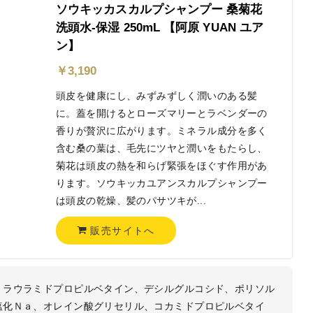
ソウキッカスカルプシャンプー 桑菊花
洗頭水-保湿 250mL 【阿原 YUAN ユア
ン】
￥
3,190
頭皮を健康にし、みずみずしく潤いのある髪
に。蓋を開けるとローズマリーとラベンダーの
香りが贅沢に広がります。ミネラル成分を多く
含む桑の葉は、毛先にツヤと潤いをもたらし、
菊花は頭皮の熱を和らげ緊張をほぐす作用があ
ります。ソウキッカユアンスカルプシャンプー
は頭皮の乾燥、髪のパサツキが...
販売サイトへ
、ラウラミドプロピルベタイン、デシルグルコシド、ポリソル
塩化Ｎａ、オレイン酸グリセリル、コカミドプロピルベタイ