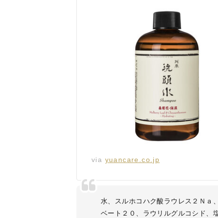
via
yuancare.co.jp
水、スルホコハク酸ラウレス２Ｎａ
ベート２０、ラウリルグルコシド、