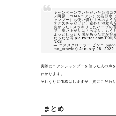
キャンペーンでいただいた台湾コ
メ阿原（YUANユアン）の洗頭水
ャンプー）も使い切り！水のよう
テクスチャだけど、意外と泡立ち
良かった✨スッキリしたハーブの
で、洗い上がりはさっぱり。もう
ょっとしっとり感があった方が好
だったな🤔
pic.twitter.com/P0iij
NXS
— コスメクローラー ピンコ (@co
me_crawler)
January 28, 2022
実際にユアンシャンプーを使った人の声
わかります。
それなりに価格はしますが、質にこだわ
まとめ