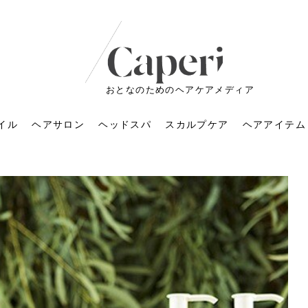
おとなのためのヘアケアメディア
イル
ヘアサロン
ヘッドスパ
スカルプケア
ヘアアイテム
ートメントの付け方で
くすみが気になる人
6年のショートウルフ最
室に行くのが恥ずかし
ドスパの落とし穴！知
育てるには？毎日の洗
エキスシャンプーって
マリストのメイク術｜
小顔を目指す！美容鍼
ノリが変わる「顔脱
6年運気アップネイルガ
朝の5分が変わる！寝癖がつ
ツヤと透明感で垢抜ける！
ルーズウェーブとは？2026
お気に入りのお店が倒産し
頭皮を刺激してお顔のリフ
頭皮マッサージで目がぱっ
アイロンが苦手でも大丈
V3ファンデーションは危な
リンパマッサージと経絡マ
子供の脱毛、日焼け肌はN
そのネイル、本当に似合っ
がりが変わる｜効かな
026春トレンドの明る
レンドとは？ナチュラ
髪質の変化に気づいた
いと損する真実
と生活習慣を見直す基
いいの？無印良品など
いアイテムで「自分ら
果と後悔しない選び方
4つのメリットと、始
を公開！幸運を呼ぶ色
かない予防方法と時短寝癖
自然なヘアカラーで作る
年の注目スタイルと長さ別
た後の美容室の探し方！失
トアップ♪毎日こつこつカン
ちりする理由は？具体的な
夫！ブラッシング感覚で使
い？針の仕組み・全4種比
ッサージの違いとは？効果
G？親子で学ぶ、安心・安全
てる？指先をきれいに見え