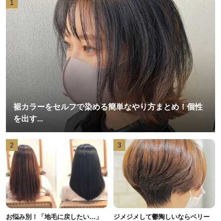
1
裾カラーをセルフで染める簡単なやり方まとめ！個性
を出す...
2
3
お悩み別！「地毛に戻したい…」
ジメジメして鬱陶しいならベリー