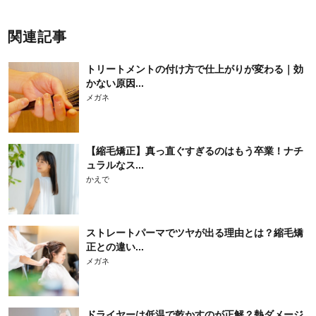
関連記事
トリートメントの付け方で仕上がりが変わる｜効
かない原因...
メガネ
【縮毛矯正】真っ直ぐすぎるのはもう卒業！ナチ
ュラルなス...
かえで
ストレートパーマでツヤが出る理由とは？縮毛矯
正との違い...
メガネ
ドライヤーは低温で乾かすのが正解？熱ダメージ