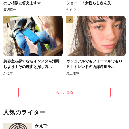
のご相談に答えます☆
ショート！女性らしさを失...
渡辺真一
かえで
4
5
美容室を探すならインスタを活用
カジュアルでもフォーマルでもＯ
しよう！その理由と探し方...
Ｋ！トレンドの西海岸風ラ...
かえで
尾上雄輝
もっと見る
人気のライター
かえで