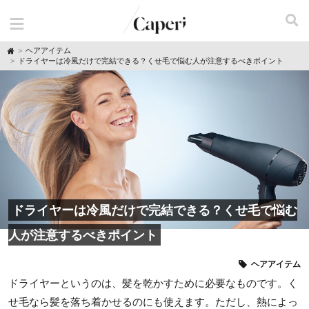
H
ヘアアイテム
o
ドライヤーは冷風だけで完結できる？くせ毛で悩む人が注意するべきポイント
m
e
ドライヤーは冷風だけで完結できる？くせ毛で悩む
人が注意するべきポイント
ヘアアイテム
ドライヤーというのは、髪を乾かすために必要なものです。く
せ毛なら髪を落ち着かせるのにも使えます。ただし、熱によっ