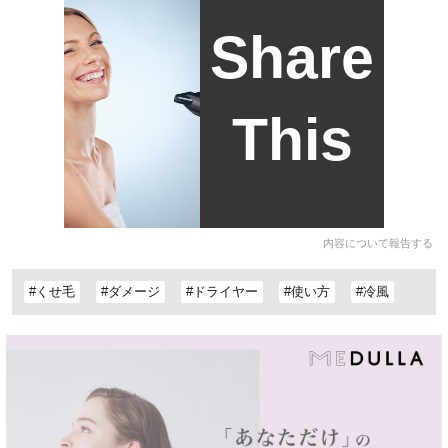
Share
This
内容について報告する
#くせ毛
#ダメージ
#ドライヤー
#使い方
#冷風