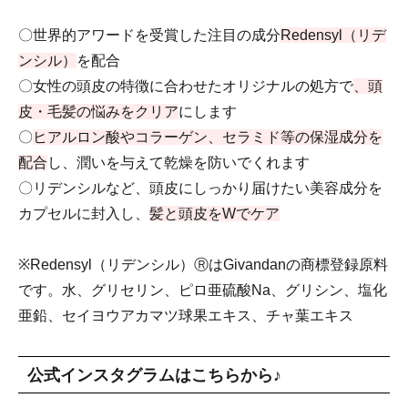
〇世界的アワードを受賞した注目の成分
Redensyl（リデ
ンシル）
を配合
〇女性の頭皮の特徴に合わせたオリジナルの処方で
、頭
皮・毛髪の悩みをクリア
にします
〇
ヒアルロン酸やコラーゲン、セラミド等の保湿成分を
配合
し、潤いを与えて乾燥を防いでくれます
〇リデンシルなど、頭皮にしっかり届けたい美容成分を
カプセルに封入し、
髪と頭皮をWでケア
※Redensyl（リデンシル）ⓇはGivandanの商標登録原料
です。水、グリセリン、ピロ亜硫酸Na、グリシン、塩化
亜鉛、セイヨウアカマツ球果エキス、チャ葉エキス
公式インスタグラムはこちらから♪