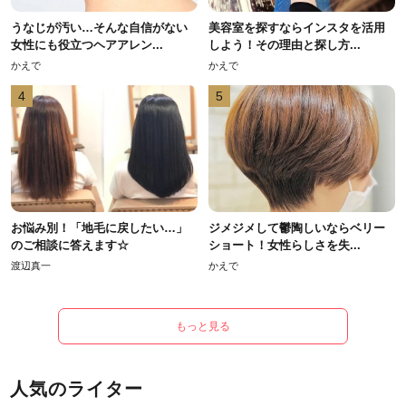
うなじが汚い…そんな自信がない
美容室を探すならインスタを活用
女性にも役立つヘアアレン...
しよう！その理由と探し方...
かえで
かえで
4
5
お悩み別！「地毛に戻したい…」
ジメジメして鬱陶しいならベリー
のご相談に答えます☆
ショート！女性らしさを失...
渡辺真一
かえで
もっと見る
人気のライター