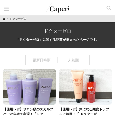
H
ドクターゼロ
o
m
e
ドクターゼロ
「ドクターゼロ」に関する記事が集まったページです。
更新日時順
人気順
【使用レポ】サロン級のスカルプ
【使用レポ】気になる頭皮トラブ
ケアが自宅で実現！「ドク...
ルに着目！「 ドクターゼ...