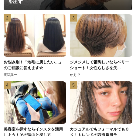
を出す...
2
3
お悩み別！「地毛に戻したい…」
ジメジメして鬱陶しいならベリー
のご相談に答えます☆
ショート！女性らしさを失...
渡辺真一
かえで
4
5
美容室を探すならインスタを活用
カジュアルでもフォーマルでもＯ
しよう！その理由と探し方...
Ｋ！トレンドの西海岸風ラ...