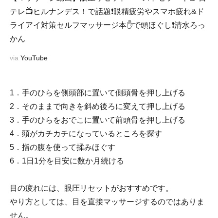
テレ📺ヒルナンデス！で話題❗️眼精疲労やスマホ疲れ&ド
ライアイ対策セルフマッサージ本✋で頭ほぐし❗️清水ろっ
かん
via
YouTube
1．手のひらを側頭部に置いて側頭骨を押し上げる
2．そのままで向きを斜め後ろに変えて押し上げる
3．手のひらをおでこに置いて前頭骨を押し上げる
4．頭がカチカチになっているところを探す
5．指の腹を使って揉みほぐす
6．1日1分を目安に数か月続ける
目の疲れには、眼圧リセットがおすすめです。
やり方としては、目を直接マッサージするのではありま
せん。