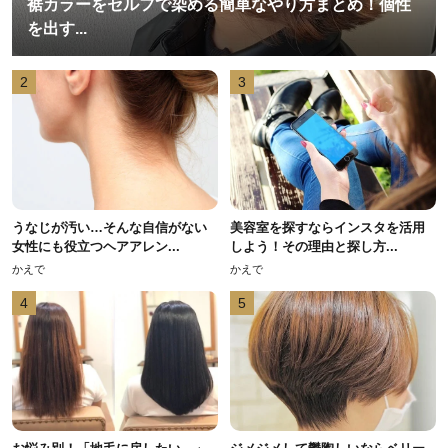
裾カラーをセルフで染める簡単なやり方まとめ！個性
を出す...
2
3
うなじが汚い…そんな自信がない
美容室を探すならインスタを活用
女性にも役立つヘアアレン...
しよう！その理由と探し方...
かえで
かえで
4
5