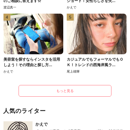
のご相談に答えます☆
ショート！女性らしさを失...
渡辺真一
かえで
4
5
美容室を探すならインスタを活用
カジュアルでもフォーマルでもＯ
しよう！その理由と探し方...
Ｋ！トレンドの西海岸風ラ...
かえで
尾上雄輝
もっと見る
人気のライター
かえで