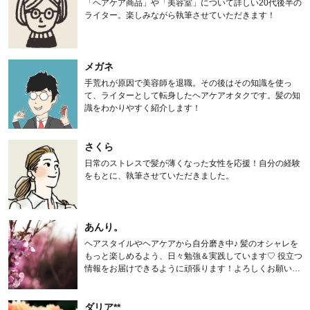
「ヘアケア商品」や「美容室」について詳しい20代後半の
ライター。楽しみながら執筆させていただきます！
メガネ
手荒れが原因で美容師を退職。その後はその知識を使っ
て、ライターとして転身したヘアケアオタクです。髪の知
識をわかりやすく紹介します！
さくら
日常のストレスで髪が薄くなった女性を応援！自分の経験
をもとに、執筆させていただきました。
あんり。
ヘアスタイルやヘアケアから自分磨き中♪ 髪のオシャレを
もっと楽しめるよう、日々勉強＆実践しています♡ 役立つ
情報をお届けできるように頑張ります！よろしくお願いし
ます。
ダリア**