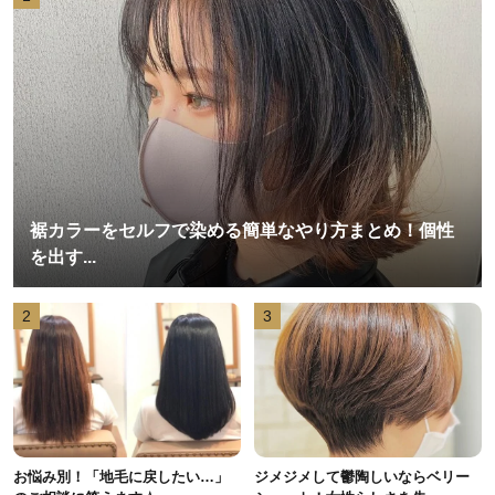
裾カラーをセルフで染める簡単なやり方まとめ！個性
を出す...
2
3
お悩み別！「地毛に戻したい…」
ジメジメして鬱陶しいならベリー