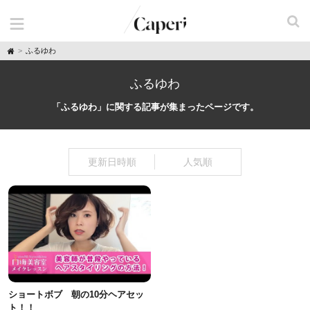
H
ふるゆわ
o
m
e
ふるゆわ
「ふるゆわ」に関する記事が集まったページです。
更新日時順
人気順
ショートボブ 朝の10分ヘアセッ
ト！！