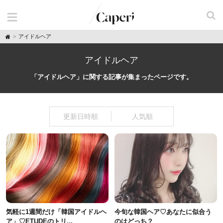
H
アイドルヘア
o
m
e
アイドルヘア
「アイドルヘア」に関する記事が集まったページです。
更新日時順
人気順
気軽に1週間だけ「韓国アイドルヘ
今旬な韓国ヘア♡あなたに似合う
ア」♡ETUDEのトリ...
のはどっち？