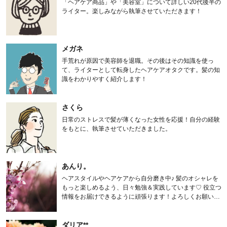
「ヘアケア商品」や「美容室」について詳しい20代後半の
ライター。楽しみながら執筆させていただきます！
メガネ
手荒れが原因で美容師を退職。その後はその知識を使っ
て、ライターとして転身したヘアケアオタクです。髪の知
識をわかりやすく紹介します！
さくら
日常のストレスで髪が薄くなった女性を応援！自分の経験
をもとに、執筆させていただきました。
あんり。
ヘアスタイルやヘアケアから自分磨き中♪ 髪のオシャレを
もっと楽しめるよう、日々勉強＆実践しています♡ 役立つ
情報をお届けできるように頑張ります！よろしくお願いし
ます。
ダリア**