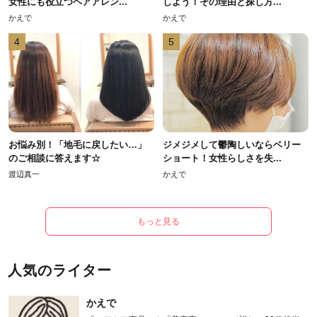
女性にも役立つヘアアレン...
しよう！その理由と探し方...
かえで
かえで
4
5
お悩み別！「地毛に戻したい…」
ジメジメして鬱陶しいならベリー
のご相談に答えます☆
ショート！女性らしさを失...
渡辺真一
かえで
もっと見る
人気のライター
かえで