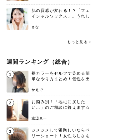
肌の質感が変わる！？「フェ
イシャルワックス」。うれし
いメリットと、肌荒れしない
ための基礎知識
さな
もっと見る
週間ランキング（総合）
裾カラーをセルフで染める簡
1
単なやり方まとめ！個性を出
すなら今！
かえで
お悩み別！「地毛に戻した
2
い…」のご相談に答えます☆
渡辺真一
ジメジメして鬱陶しいならベ
3
リーショート！女性らしさを