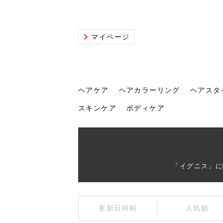
マイページ
ヘアケア
ヘアカラーリング
ヘアスタ
スキンケア
ボディケア
ヘアケア
ヘアカラーリング
ヘアスタイル
ヘアサロン
ヘッドスパ
スカルプケア
ヘアアイテム
メイク
エステ
脱毛
ネイル
スキンケア
ボディケア
「イグニス」に
トリ
髪の
202
美容
ヘッ
髪を
発酵
ミニ
針で
化粧
202
更新日時順
人気順
仕上
へ！2
新ト
い？
らな
い方
何が
少な
の効
毛」。
イド