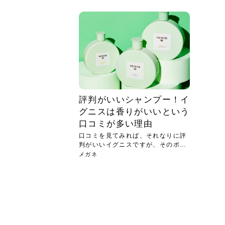
急に
人の
い原因.
めく..
ル...
時こそ.
本ケ
のシャ.
しい美.
のポ
める前.
と...
ヘッドス
と種
果。
血行を促
トリート
2026
2026
しばらく
髪をきれ
スキンケ
「たくさ
フェイス
顔の産毛
最近、な
できる.
魅力と、
効果が...
大きく変
すみカラ
ルでエア
ろそろ髪
ムを増や
ンプーに
に、実際
いうお悩
で抜くな
気がする
さろめ
の塗り...
く...
解...
思って...
頭皮の...
などの...
ものばか.
しょう...
感じて...
じつは...
ふと鏡を
痩身エス
落ち込ん
機器を使
メガネ
さくら
かえで
メガネ
さくら
さくら
あおい
あかり
あおい
あおい
その原...
技によ...
あおい
あかり
評判がいいシャンプー！イ
グニスは香りがいいという
口コミが多い理由
口コミを見てみれば、それなりに評
判がいいイグニスですが、そのポイ
ント...
メガネ