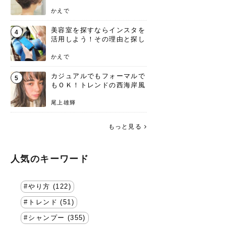
失わないポイント
かえで
美容室を探すならインスタを
4
活用しよう！その理由と探し
方を要チェック
かえで
カジュアルでもフォーマルで
5
もＯＫ！トレンドの西海岸風
ラフスタイル特集。
尾上雄輝
もっと見る
人気のキーワード
やり方 (122)
トレンド (51)
シャンプー (355)