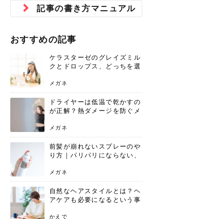
ジュベルック スキンの効果
本気の痩身と体質改善に。
防ぎ方を紹介
診断と...
と長...
いため...
おすすめの人
原因と...
ット...
を与え...
を守る...
賢...
い上...
記事の書き方マニュアル
とは？毛穴・ニキビ跡への
アーユルヴェーダに基づく
花粉の季節になると、髪がパサつく、
美容室で素敵なヘアカラーに染めても
パーマをかけたばかりなのに、もうカ
前髪は薄くしたほうが今風でおしゃれ
普段目に見えない頭皮ですが、何のケ
最近、髪のツヤがなくなったという方
韓国コスメを使うのは若い子だけだと
新しい環境に臨むとき、多くの人が意
「初回限定〇〇円！」そんなお得な体
40代になって、ふと自分のムダ毛のこ
仕事中も、ふとした瞬間に自分の指先
変化...
「イン...
広がる、手触りが悪いと感じた経験は
らったのに、家に帰って鏡を見たら、
ールがダレてしまったと感じている方
だと思っている人は、前髪を早く変え
アもせずに放っておくとダメージが蓄
や、抜け毛が増えたと悩んでいる方
思っていないでしょうか？ダリーフの
識するのが「身だしなみ」です。特に
験エステに行ってみたいけど、『押し
とが気になり始めたけど、「今から脱
を見て、気分が上がるという心ときめ
ありま...
「なん...
はいな...
たいと...
積して...
は、スト...
グラム...
メイク...
に弱い...
毛を...
く「キ...
ニキビ跡の凸凹をどうにかしたいと、
自己流のダイエットではなかなか落ち
おすすめの記事
肌の質感でお悩みではないでしょう
ない、頑固な脂肪やセルライトを、本
さくら
かえで
メガネ
かえで
yukarin
さくら
さくら
さな
さな
さな
あおい
か？肌に...
気で体...
ケラスターゼのグレイズミル
ゆい
さな
クとドロップス、どっちを選
ぶ？それぞれの特徴と合わせ
使いのメリット
メガネ
ドライヤーは低温で乾かすの
が正解？熱ダメージを防ぐメ
リットと、速乾のコツ
メガネ
前髪が崩れないスプレーのや
り方｜パリパリにならない、
自然なキープ術を解説
メガネ
自然なヘアスタイルとは？ヘ
アケアも必要になるという事
実を知っていますか？
かえで