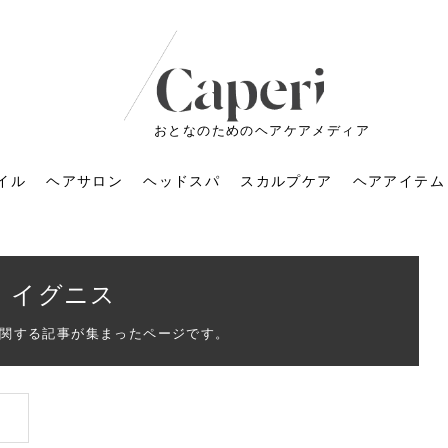
おとなのためのヘアケアメディア
イル
ヘアサロン
ヘッドスパ
スカルプケア
ヘアアイテム
イグニス
関する記事が集まったページです。
ートメントの付け方で
くすみが気になる人
6年のショートウルフ最
室に行くのが恥ずかし
ドスパの落とし穴！知
育てるには？毎日の洗
エキスシャンプーって
マリストのメイク術｜
小顔を目指す！美容鍼
ノリが変わる「顔脱
6年運気アップネイルガ
朝の5分が変わる！寝癖がつ
ツヤと透明感で垢抜ける！
ルーズウェーブとは？2026
お気に入りのお店が倒産し
頭皮を刺激してお顔のリフ
頭皮マッサージで目がぱっ
アイロンが苦手でも大丈
V3ファンデーションは危な
リンパマッサージと経絡マ
子供の脱毛、日焼け肌はN
そのネイル、本当に似合っ
がりが変わる｜効かな
026春トレンドの明る
レンドとは？ナチュラ
髪質の変化に気づいた
いと損する真実
と生活習慣を見直す基
いいの？無印良品など
いアイテムで「自分ら
果と後悔しない選び方
4つのメリットと、始
を公開！幸運を呼ぶ色
かない予防方法と時短寝癖
自然なヘアカラーで作る
年の注目スタイルと長さ別
た後の美容室の探し方！失
トアップ♪毎日こつこつカン
ちりする理由は？具体的な
夫！ブラッシング感覚で使
い？針の仕組み・全4種比
ッサージの違いとは？効果
G？親子で学ぶ、安心・安全
てる？指先をきれいに見え