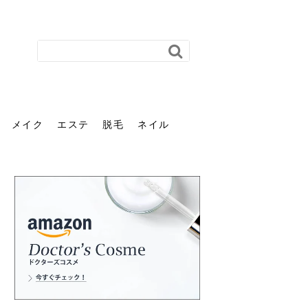
メイク
エステ
脱毛
ネイル
花粉で髪がパサパサするの
肌に合う髪色、どう見つけ
40代のパーマがダレる原因
前髪を薄くするための美容
ヘッドスパで頭皮をケアし
ストレスで髪の毛はどう変
40代の髪を悩みに最適！韓
「おしゃれ」と「身だしな
エステの勧誘が怖い人へ。
「今さら」なんて言わせな
オフィスネイルでも「キラ
はなぜ？原因と落とし方・
る？「イエベ」「ブルベ」
とは？自宅でできる復活術
院の頼み方とは？失敗しな
よう！ヘッドスパの効果と
わる？抜け毛・パサつきの
国発「ダリーフ」でヘアセ
み」は違う。相手に信頼感
断ることは悪くない。自分
い。40代のVIO・顔脱毛、
キラ」はOK？派手に見えな