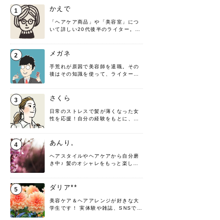
かえで
1
「ヘアケア商品」や「美容室」につ
いて詳しい20代後半のライター。楽
しみながら執筆させていただきま
す！
メガネ
2
手荒れが原因で美容師を退職。その
後はその知識を使って、ライターと
して転身したヘアケアオタクです。
髪の知識をわかりやすく紹介しま
す！
さくら
3
日常のストレスで髪が薄くなった女
性を応援！自分の経験をもとに、執
筆させていただきました。
あんり。
4
ヘアスタイルやヘアケアから自分磨
き中♪ 髪のオシャレをもっと楽しめ
るよう、日々勉強＆実践しています
♡ 役立つ情報をお届けできるように
頑張ります！よろしくお願いしま
ダリア**
5
す。
美容ケア＆ヘアアレンジが好きな大
学生です！ 実体験や雑誌、SNSで知
った情報を書いていこうと思いま