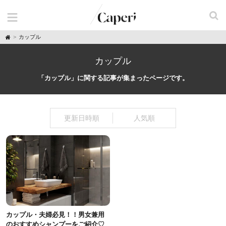
H
カップル
o
m
e
カップル
「カップル」に関する記事が集まったページです。
更新日時順
人気順
カップル・夫婦必見！！男女兼用
のおすすめシャンプーをご紹介♡