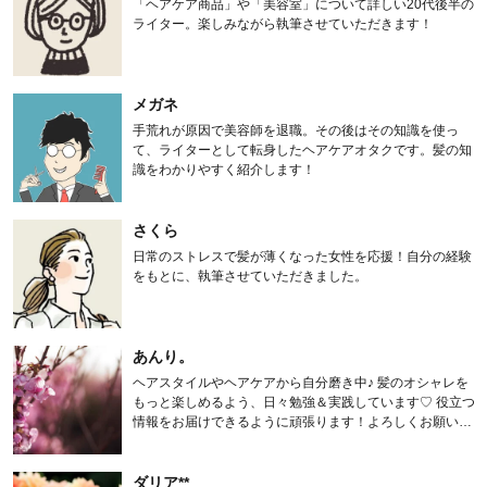
「ヘアケア商品」や「美容室」について詳しい20代後半の
ライター。楽しみながら執筆させていただきます！
メガネ
手荒れが原因で美容師を退職。その後はその知識を使っ
て、ライターとして転身したヘアケアオタクです。髪の知
識をわかりやすく紹介します！
さくら
日常のストレスで髪が薄くなった女性を応援！自分の経験
をもとに、執筆させていただきました。
あんり。
ヘアスタイルやヘアケアから自分磨き中♪ 髪のオシャレを
もっと楽しめるよう、日々勉強＆実践しています♡ 役立つ
情報をお届けできるように頑張ります！よろしくお願いし
ます。
ダリア**