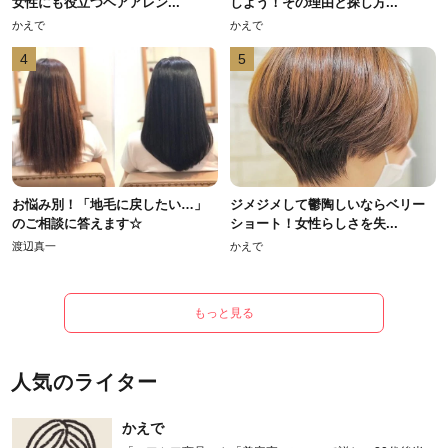
女性にも役立つヘアアレン...
しよう！その理由と探し方...
かえで
かえで
4
5
お悩み別！「地毛に戻したい…」
ジメジメして鬱陶しいならベリー
のご相談に答えます☆
ショート！女性らしさを失...
渡辺真一
かえで
もっと見る
人気のライター
かえで