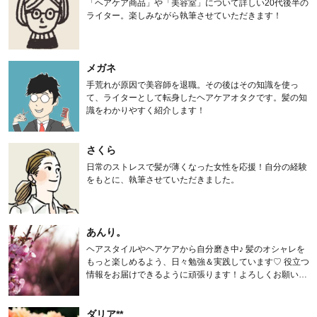
「ヘアケア商品」や「美容室」について詳しい20代後半の
ライター。楽しみながら執筆させていただきます！
メガネ
手荒れが原因で美容師を退職。その後はその知識を使っ
て、ライターとして転身したヘアケアオタクです。髪の知
識をわかりやすく紹介します！
さくら
日常のストレスで髪が薄くなった女性を応援！自分の経験
をもとに、執筆させていただきました。
あんり。
ヘアスタイルやヘアケアから自分磨き中♪ 髪のオシャレを
もっと楽しめるよう、日々勉強＆実践しています♡ 役立つ
情報をお届けできるように頑張ります！よろしくお願いし
ます。
ダリア**