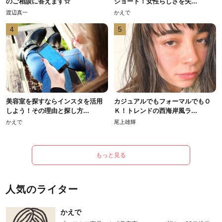
のご相談に答えます☆
ショート！女性らしさを失...
渡辺真一
かえで
4
5
美容室を探すならインスタを活用
カジュアルでもフォーマルでもＯ
しよう！その理由と探し方...
Ｋ！トレンドの西海岸風ラ...
かえで
尾上雄輝
もっと見る
人気のライター
かえで