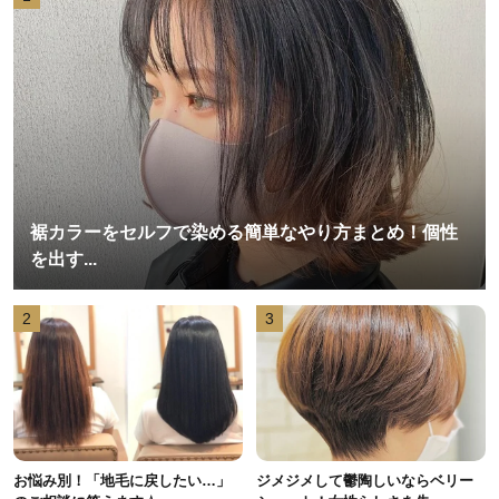
裾カラーをセルフで染める簡単なやり方まとめ！個性
を出す...
2
3
お悩み別！「地毛に戻したい…」
ジメジメして鬱陶しいならベリー