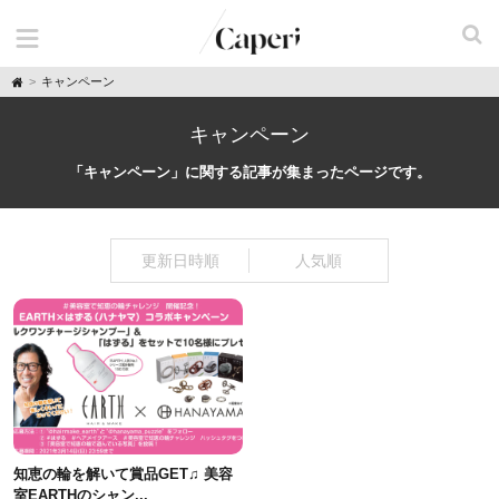
H
キャンペーン
o
m
e
キャンペーン
「キャンペーン」に関する記事が集まったページです。
更新日時順
人気順
知恵の輪を解いて賞品GET♫ 美容
室EARTHのシャン...