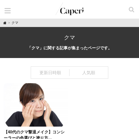
H
クマ
o
m
e
クマ
「クマ」に関する記事が集まったページです。
更新日時順
人気順
【40代のクマ撃退メイク】コンシ
ーラーの色選びと塗り方...