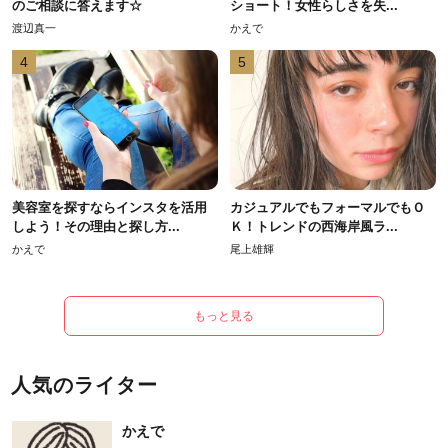
のご相談に答えます☆
ショート！女性らしさを失...
渡辺真一
かえで
4
5
美容室を探すならインスタを活用
カジュアルでもフォーマルでもＯ
しよう！その理由と探し方...
Ｋ！トレンドの西海岸風ラ...
かえで
尾上雄輝
もっと見る
人気のライター
かえで