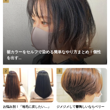
裾カラーをセルフで染める簡単なやり方まとめ！個性
を出す...
2
3
お悩み別！「地毛に戻したい…」
ジメジメして鬱陶しいならベリー