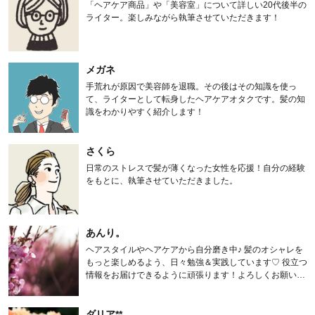
「ヘアケア商品」や「美容室」について詳しい20代後半の
ライター。楽しみながら執筆させていただきます！
メガネ
手荒れが原因で美容師を退職。その後はその知識を使っ
て、ライターとして転身したヘアケアオタクです。髪の知
識をわかりやすく紹介します！
さくら
日常のストレスで髪が薄くなった女性を応援！自分の経験
をもとに、執筆させていただきました。
あんり。
ヘアスタイルやヘアケアから自分磨き中♪ 髪のオシャレを
もっと楽しめるよう、日々勉強＆実践しています♡ 役立つ
情報をお届けできるように頑張ります！よろしくお願いし
ます。
ダリア**