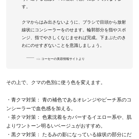
す。
クマからはみ出さないように、ブラシで目頭から放射
線状にコンシーラーをのせます。輪郭部分を指やスポ
ンジ、指でやさしくなじませれば完成。下まぶたのき
わにのせすぎないことを意識しましょう。
via
コーセーの美容情報サイトより
その上で、クマの色別に使う色を変えます。
・青クマ対策： 青の補色であるオレンジやピーチ系のコ
ンシーラーで血色感を加える。
・茶クマ対策： 色素沈着をカバーするイエロー系や、肌
よりワントーン明るいベージュがおすすめ。
・黒クマ対策： たるみの影になっている線状の部分にだ