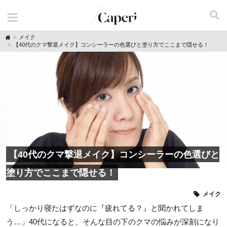
H
メイク
o
【40代のクマ撃退メイク】コンシーラーの色選びと塗り方でここまで隠せる！
m
e
【40代のクマ撃退メイク】コンシーラーの色選びと
塗り方でここまで隠せる！
メイク
「しっかり寝たはずなのに『疲れてる？』と聞かれてしま
う…」40代になると、そんな目の下のクマの悩みが深刻になり