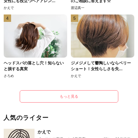
女性にも役立つヘアアレン...
のご相談に答えます☆
かえで
渡辺真一
4
5
ヘッドスパの落とし穴！知らない
ジメジメして鬱陶しいならベリー
と損する真実
ショート！女性らしさを失...
さろめ
かえで
もっと見る
人気のライター
かえで