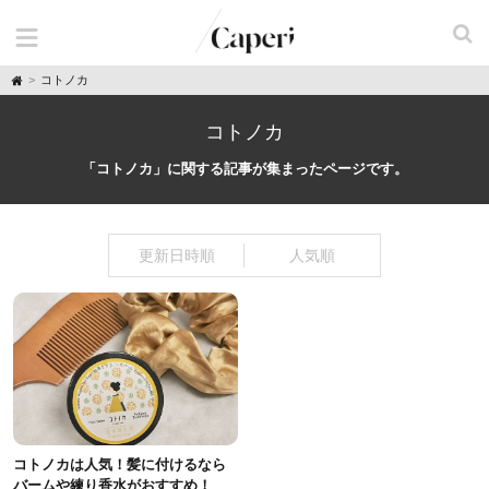
H
コトノカ
o
m
e
コトノカ
「コトノカ」に関する記事が集まったページです。
更新日時順
人気順
コトノカは人気！髪に付けるなら
バームや練り香水がおすすめ！