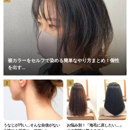
裾カラーをセルフで染める簡単なやり方まとめ！個性
を出す...
2
3
うなじが汚い…そんな自信がない
お悩み別！「地毛に戻したい…」