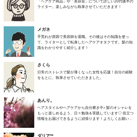
「ヘアケア商品」や「美容室」について詳しい20代後半の
ライター。楽しみながら執筆させていただきます！
メガネ
手荒れが原因で美容師を退職。その後はその知識を使っ
て、ライターとして転身したヘアケアオタクです。髪の知
識をわかりやすく紹介します！
さくら
日常のストレスで髪が薄くなった女性を応援！自分の経験
をもとに、執筆させていただきました。
あんり。
ヘアスタイルやヘアケアから自分磨き中♪ 髪のオシャレを
もっと楽しめるよう、日々勉強＆実践しています♡ 役立つ
情報をお届けできるように頑張ります！よろしくお願いし
ます。
ダリア**