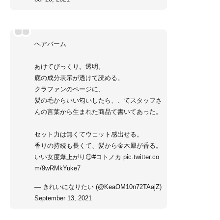
ヘアバーム
あけてびっくり。透明。
底の成分表示が透けて読める。
クラファンのページに、
髪の毛からいい匂いしたら、、てスタッフさ
んの言葉から生まれた商品て書いてあった。
セット力は無くてウェット感出せる。
香りの持続も長くて、髪から金木犀が香る。
いい女度爆上がり😏
#コトノカ
pic.twitter.co
m/9wRMkYuke7
— きれいになりたい (@KeaOM10n72TAajZ)
September 13, 2021