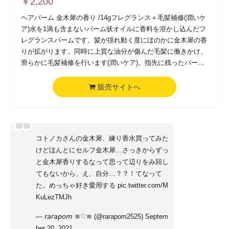
￥
2,200
ヘアバーム 金木犀の香り /14gフレグランス＋毛髪補修(潤いケ
ア)水を1滴も含まないバーム状オイルに香料を溶かし込んだフ
レグランスバームです。髪が揺れ動く度にほのかに金木犀の香
りが拡がります。同時に上質な油分が傷んだ毛髪に働きかけ、
滑らかに毛髪補修を行います(潤いケア)。指先に残ったバーム
は手指などに馴染ませていただくと乾燥からお肌を優しく保護
してくれます。
販売サイトへ
コトノカさんの金木犀、練り香水買ってみた
けどほんとにセルフ金木犀…さっきからずっ
と金木犀香りするなって思って辺りをみ回し
てもないから、え、自分…？？！てなって
た。めっちゃ好き愛用する
pic.twitter.com/M
KuLezTMJh
— 𝘳𝘢𝘳𝘢𝘱𝘰𝘮 ≋♡≋ (@rarapom2525)
Septem
ber 20, 2021