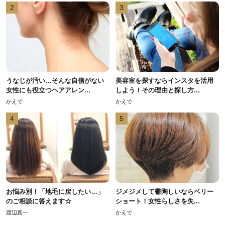
2
3
うなじが汚い…そんな自信がない
美容室を探すならインスタを活用
女性にも役立つヘアアレン...
しよう！その理由と探し方...
かえで
かえで
4
5
お悩み別！「地毛に戻したい…」
ジメジメして鬱陶しいならベリー
のご相談に答えます☆
ショート！女性らしさを失...
渡辺真一
かえで