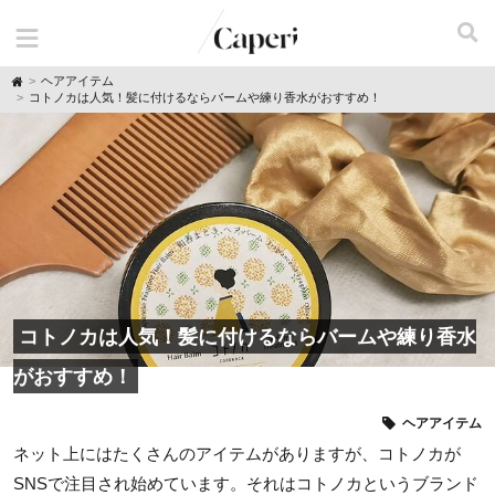
H
ヘアアイテム
o
コトノカは人気！髪に付けるならバームや練り香水がおすすめ！
m
e
コトノカは人気！髪に付けるならバームや練り香水
がおすすめ！
ヘアアイテム
ネット上にはたくさんのアイテムがありますが、コトノカが
SNSで注目され始めています。それはコトノカというブランド