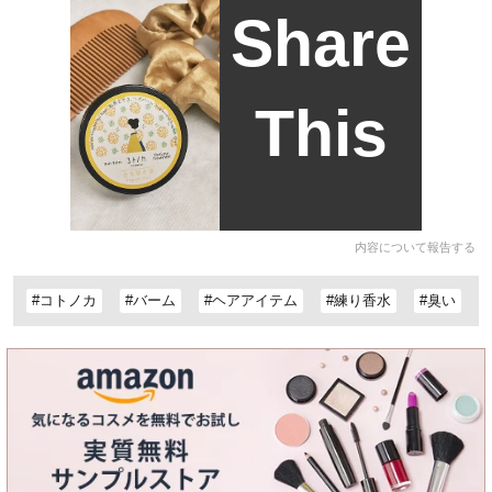
Share
This
内容について報告する
#コトノカ
#バーム
#ヘアアイテム
#練り香水
#臭い