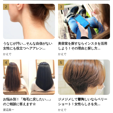
2
3
うなじが汚い…そんな自信がない
美容室を探すならインスタを活用
女性にも役立つヘアアレン...
しよう！その理由と探し方...
かえで
かえで
4
5
お悩み別！「地毛に戻したい…」
ジメジメして鬱陶しいならベリー
のご相談に答えます☆
ショート！女性らしさを失...
渡辺真一
かえで