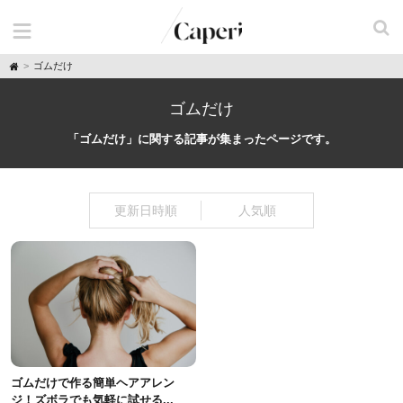
H
ゴムだけ
o
m
e
ゴムだけ
「ゴムだけ」に関する記事が集まったページです。
更新日時順
人気順
ゴムだけで作る簡単ヘアアレン
ジ！ズボラでも気軽に試せる...