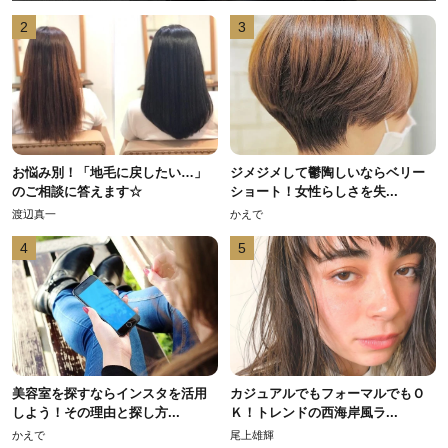
2
3
お悩み別！「地毛に戻したい…」
ジメジメして鬱陶しいならベリー
のご相談に答えます☆
ショート！女性らしさを失...
渡辺真一
かえで
4
5
美容室を探すならインスタを活用
カジュアルでもフォーマルでもＯ
しよう！その理由と探し方...
Ｋ！トレンドの西海岸風ラ...
かえで
尾上雄輝