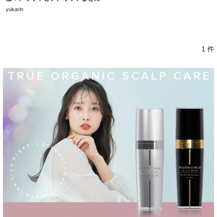
yukarin
1 件