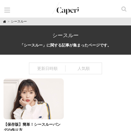
H
シースルー
o
m
e
シースルー
「シースルー」に関する記事が集まったページです。
更新日時順
人気順
【保存版】簡単！シースルーバン
グの作り方