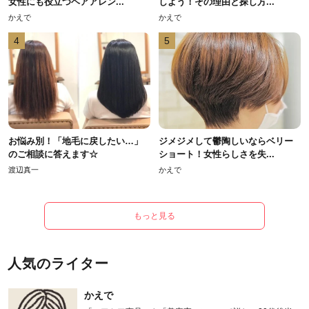
女性にも役立つヘアアレン...
しよう！その理由と探し方...
かえで
かえで
4
5
お悩み別！「地毛に戻したい…」
ジメジメして鬱陶しいならベリー
のご相談に答えます☆
ショート！女性らしさを失...
渡辺真一
かえで
もっと見る
人気のライター
かえで