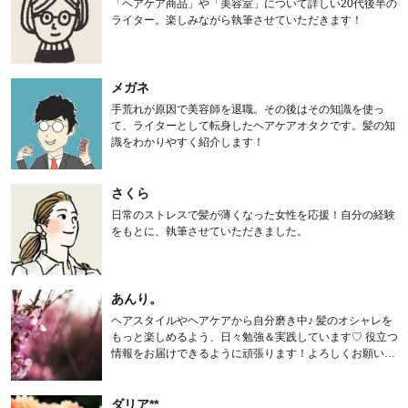
「ヘアケア商品」や「美容室」について詳しい20代後半の
ライター。楽しみながら執筆させていただきます！
メガネ
手荒れが原因で美容師を退職。その後はその知識を使っ
て、ライターとして転身したヘアケアオタクです。髪の知
識をわかりやすく紹介します！
さくら
日常のストレスで髪が薄くなった女性を応援！自分の経験
をもとに、執筆させていただきました。
あんり。
ヘアスタイルやヘアケアから自分磨き中♪ 髪のオシャレを
もっと楽しめるよう、日々勉強＆実践しています♡ 役立つ
情報をお届けできるように頑張ります！よろしくお願いし
ます。
ダリア**