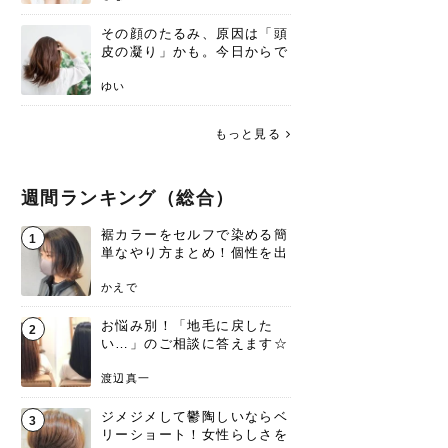
その顔のたるみ、原因は「頭
皮の凝り」かも。今日からで
きる、リフトアップ頭皮マッ
サージ
ゆい
もっと見る
週間ランキング（総合）
裾カラーをセルフで染める簡
1
単なやり方まとめ！個性を出
すなら今！
かえで
お悩み別！「地毛に戻した
2
い…」のご相談に答えます☆
渡辺真一
ジメジメして鬱陶しいならベ
3
リーショート！女性らしさを