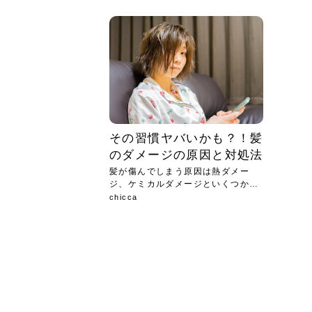
急に
人の
い原因.
めく..
ル...
時こそ.
本ケ
のシャ.
しい美.
のポ
める前.
と...
ヘッドス
と種
果。
血行を促
トリート
2026
2026
しばらく
髪をきれ
スキンケ
「たくさ
フェイス
顔の産毛
最近、な
できる.
魅力と、
効果が...
大きく変
すみカラ
ルでエア
ろそろ髪
ムを増や
ンプーに
に、実際
いうお悩
で抜くな
気がする
さろめ
の塗り...
く...
解...
思って...
頭皮の...
などの...
ものばか.
しょう...
感じて...
じつは...
ふと鏡を
痩身エス
落ち込ん
機器を使
メガネ
さくら
かえで
メガネ
さくら
さくら
あおい
あかり
あおい
あおい
その原...
技によ...
あおい
あかり
その習慣ヤバいかも？！髪
のダメージの原因と対処法
髪が傷んでしまう原因は熱ダメー
ジ、ケミカルダメージといくつかあ
ります...
chicca