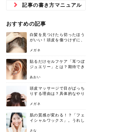
ジュベルック スキンの効果
本気の痩身と体質改善に。
防ぎ方を紹介
診断と...
と長...
いため...
おすすめの人
原因と...
ット...
を与え...
を守る...
賢...
い上...
記事の書き方マニュアル
とは？毛穴・ニキビ跡への
アーユルヴェーダに基づく
花粉の季節になると、髪がパサつく、
美容室で素敵なヘアカラーに染めても
パーマをかけたばかりなのに、もうカ
前髪は薄くしたほうが今風でおしゃれ
普段目に見えない頭皮ですが、何のケ
最近、髪のツヤがなくなったという方
韓国コスメを使うのは若い子だけだと
新しい環境に臨むとき、多くの人が意
「初回限定〇〇円！」そんなお得な体
40代になって、ふと自分のムダ毛のこ
仕事中も、ふとした瞬間に自分の指先
変化...
「イン...
広がる、手触りが悪いと感じた経験は
らったのに、家に帰って鏡を見たら、
ールがダレてしまったと感じている方
だと思っている人は、前髪を早く変え
アもせずに放っておくとダメージが蓄
や、抜け毛が増えたと悩んでいる方
思っていないでしょうか？ダリーフの
識するのが「身だしなみ」です。特に
験エステに行ってみたいけど、『押し
とが気になり始めたけど、「今から脱
を見て、気分が上がるという心ときめ
ありま...
「なん...
はいな...
たいと...
積して...
は、スト...
グラム...
メイク...
に弱い...
毛を...
く「キ...
ニキビ跡の凸凹をどうにかしたいと、
自己流のダイエットではなかなか落ち
おすすめの記事
肌の質感でお悩みではないでしょう
ない、頑固な脂肪やセルライトを、本
さくら
かえで
メガネ
かえで
yukarin
さくら
さくら
さな
さな
さな
あおい
か？肌に...
気で体...
白髪を見つけたら切ったほう
ゆい
さな
がいい！頭皮を傷つけずに、
気になる白髪を処理する方法
メガネ
貼るだけセルフケア「耳つぼ
ジュエリー」とは？期待でき
る効果と、その実力
あおい
頭皮マッサージで目がぱっち
りする理由は？具体的なやり
方と継続のコツを解説
メガネ
肌の質感が変わる！？「フェ
イシャルワックス」。うれし
いメリットと、肌荒れしない
ための基礎知識
さな