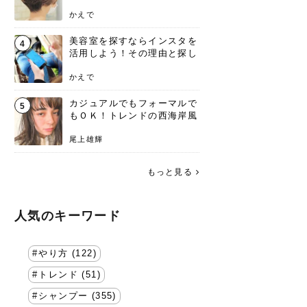
失わないポイント
かえで
美容室を探すならインスタを
4
活用しよう！その理由と探し
方を要チェック
かえで
カジュアルでもフォーマルで
5
もＯＫ！トレンドの西海岸風
ラフスタイル特集。
尾上雄輝
もっと見る
人気のキーワード
やり方 (122)
トレンド (51)
シャンプー (355)