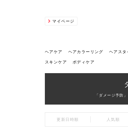
マイページ
ヘアケア
ヘアカラーリング
ヘアスタ
スキンケア
ボディケア
ヘアケア
ヘアカラーリング
ヘアスタイル
ヘアサロン
ヘッドスパ
スカルプケア
ヘアアイテム
メイク
エステ
脱毛
ネイル
スキンケア
ボディケア
「ダメージ予防」
トリ
髪の
202
美容
ヘッ
髪を
発酵
ミニ
針で
化粧
202
更新日時順
人気順
仕上
へ！2
新ト
い？
らな
い方
何が
少な
の効
毛」。
イド