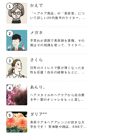
かえで
1
「ヘアケア商品」や「美容室」につ
いて詳しい20代後半のライター。楽
しみながら執筆させていただきま
す！
メガネ
2
手荒れが原因で美容師を退職。その
後はその知識を使って、ライターと
して転身したヘアケアオタクです。
髪の知識をわかりやすく紹介しま
す！
さくら
3
日常のストレスで髪が薄くなった女
性を応援！自分の経験をもとに、執
筆させていただきました。
あんり。
4
ヘアスタイルやヘアケアから自分磨
き中♪ 髪のオシャレをもっと楽しめ
るよう、日々勉強＆実践しています
♡ 役立つ情報をお届けできるように
頑張ります！よろしくお願いしま
ダリア**
5
す。
美容ケア＆ヘアアレンジが好きな大
学生です！ 実体験や雑誌、SNSで知
った情報を書いていこうと思いま