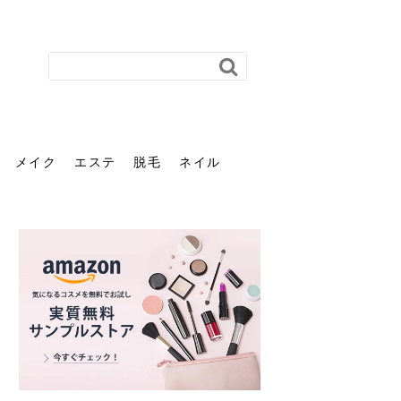
メイク
エステ
脱毛
ネイル
花粉で髪がパサパサするの
肌に合う髪色、どう見つけ
40代のパーマがダレる原因
前髪を薄くするための美容
ヘッドスパで頭皮をケアし
ストレスで髪の毛はどう変
40代の髪を悩みに最適！韓
「おしゃれ」と「身だしな
エステの勧誘が怖い人へ。
「今さら」なんて言わせな
オフィスネイルでも「キラ
はなぜ？原因と落とし方・
る？「イエベ」「ブルベ」
とは？自宅でできる復活術
院の頼み方とは？失敗しな
よう！ヘッドスパの効果と
わる？抜け毛・パサつきの
国発「ダリーフ」でヘアセ
み」は違う。相手に信頼感
断ることは悪くない。自分
い。40代のVIO・顔脱毛、
キラ」はOK？派手に見えな