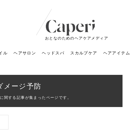
おとなのためのヘアケアメディア
イル
ヘアサロン
ヘッドスパ
スカルプケア
ヘアアイテム
ダメージ予防
に関する記事が集まったページです。
ートメントの付け方で
くすみが気になる人
6年のショートウルフ最
室に行くのが恥ずかし
ドスパの落とし穴！知
育てるには？毎日の洗
エキスシャンプーって
マリストのメイク術｜
小顔を目指す！美容鍼
ノリが変わる「顔脱
6年運気アップネイルガ
朝の5分が変わる！寝癖がつ
ツヤと透明感で垢抜ける！
ルーズウェーブとは？2026
お気に入りのお店が倒産し
頭皮を刺激してお顔のリフ
頭皮マッサージで目がぱっ
アイロンが苦手でも大丈
V3ファンデーションは危な
リンパマッサージと経絡マ
子供の脱毛、日焼け肌はN
そのネイル、本当に似合っ
がりが変わる｜効かな
026春トレンドの明る
レンドとは？ナチュラ
髪質の変化に気づいた
いと損する真実
と生活習慣を見直す基
いいの？無印良品など
いアイテムで「自分ら
果と後悔しない選び方
4つのメリットと、始
を公開！幸運を呼ぶ色
かない予防方法と時短寝癖
自然なヘアカラーで作る
年の注目スタイルと長さ別
た後の美容室の探し方！失
トアップ♪毎日こつこつカン
ちりする理由は？具体的な
夫！ブラッシング感覚で使
い？針の仕組み・全4種比
ッサージの違いとは？効果
G？親子で学ぶ、安心・安全
てる？指先をきれいに見え