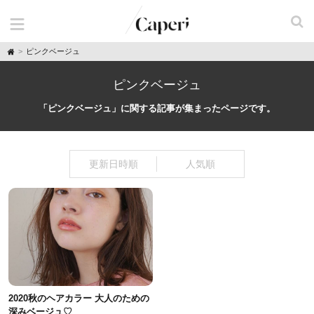
H
ピンクベージュ
o
m
e
ピンクベージュ
「ピンクベージュ」に関する記事が集まったページです。
更新日時順
人気順
2020秋のヘアカラー 大人のための
深みベージュ♡