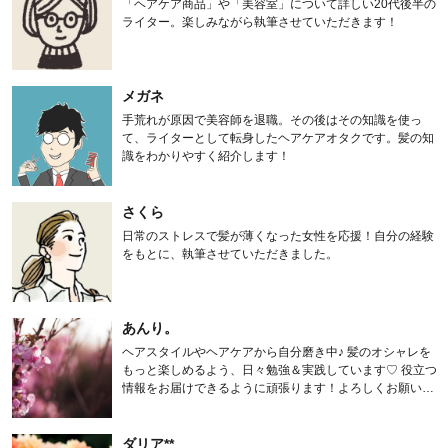
「ヘアケア商品」や「美容室」について詳しい20代後半の
ライター。楽しみながら執筆させていただきます！
メガネ
手荒れが原因で美容師を退職。その後はその知識を使っ
て、ライターとして転身したヘアケアオタクです。髪の知
識をわかりやすく紹介します！
さくら
日常のストレスで髪が薄くなった女性を応援！自分の経験
をもとに、執筆させていただきました。
あんり。
ヘアスタイルやヘアケアから自分磨き中♪ 髪のオシャレを
もっと楽しめるよう、日々勉強＆実践しています♡ 役立つ
情報をお届けできるように頑張ります！よろしくお願いし
ます。
ダリア**