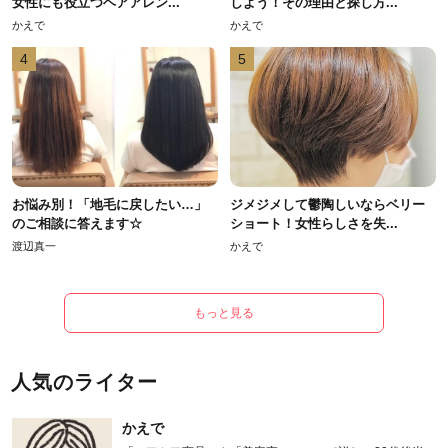
女性にも役立つヘアアレン...
しよう！その理由と探し方...
かえで
かえで
4
5
お悩み別！「地毛に戻したい…」
ジメジメして鬱陶しいならベリー
のご相談に答えます☆
ショート！女性らしさを失...
渡辺真一
かえで
もっと見る
人気のライター
かえで