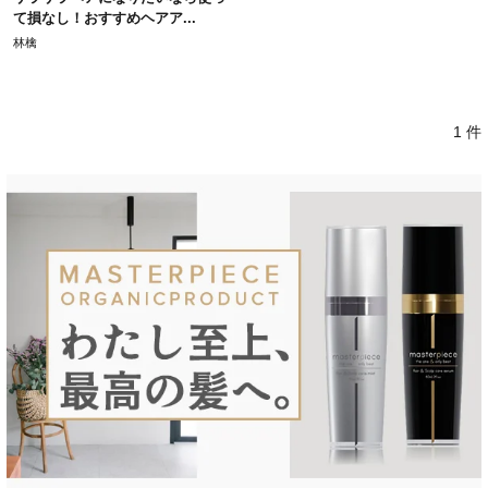
て損なし！おすすめヘアア...
林檎
1 件