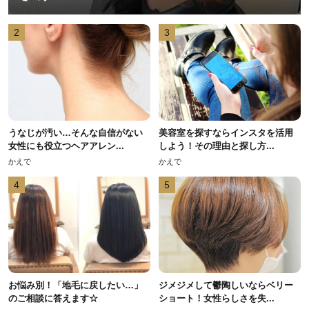
2
3
うなじが汚い…そんな自信がない
美容室を探すならインスタを活用
女性にも役立つヘアアレン...
しよう！その理由と探し方...
かえで
かえで
4
5
お悩み別！「地毛に戻したい…」
ジメジメして鬱陶しいならベリー
のご相談に答えます☆
ショート！女性らしさを失...