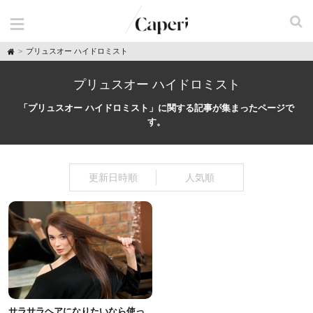
H
プリュスオー ハイドロミスト
o
m
e
プリュスオー ハイドロミスト
「プリュスオー ハイドロミスト」に関する記事が集まったページで
す。
更新日時順
人気順
サラサラヘアになりたいなら使っ