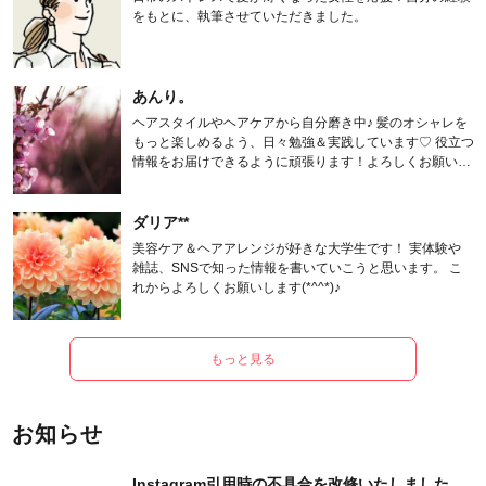
をもとに、執筆させていただきました。
あんり。
ヘアスタイルやヘアケアから自分磨き中♪ 髪のオシャレを
もっと楽しめるよう、日々勉強＆実践しています♡ 役立つ
情報をお届けできるように頑張ります！よろしくお願いし
ます。
ダリア**
美容ケア＆ヘアアレンジが好きな大学生です！ 実体験や
雑誌、SNSで知った情報を書いていこうと思います。 こ
れからよろしくお願いします(*^^*)♪
もっと見る
お知らせ
Instagram引用時の不具合を改修いたしました。