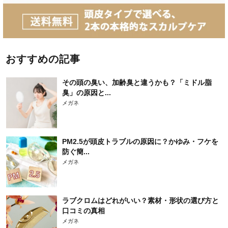
おすすめの記事
その頭の臭い、加齢臭と違うかも？「ミドル脂
臭」の原因と...
メガネ
PM2.5が頭皮トラブルの原因に？かゆみ・フケを
防ぐ簡...
メガネ
ラブクロムはどれがいい？素材・形状の選び方と
口コミの真相
メガネ