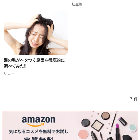
紅生姜
髪の毛がベタつく原因を徹底的に
調べてみた‼︎
りょー
7 件