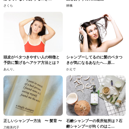
さくら
林檎
頭皮がベタつきやすい人の特徴と
シャンプーしてるのに髪のベタつ
予防に繋げるヘアケア方法とは？
きが気になるあなたへ…原...
あんり。
かえで
正しいシャンプー方法 〜 髪育 〜
石鹸シャンプーの長所短所は？石
鹸シャンプーが向くのはこ...
刀根美代子