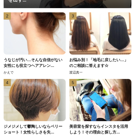
2
3
うなじが汚い…そんな自信がない
お悩み別！「地毛に戻したい…」
女性にも役立つヘアアレン...
のご相談に答えます☆
かえで
渡辺真一
4
5
ジメジメして鬱陶しいならベリー
美容室を探すならインスタを活用
ショート！女性らしさを失...
しよう！その理由と探し方...