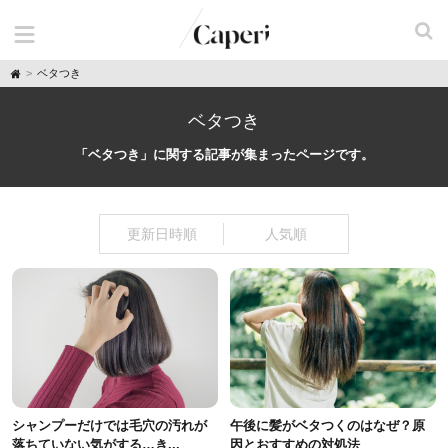
H
ベタつき
o
m
e
ベタつき
「ベタつき」に関する記事が集まったページです。
更新日時順
人気順
シャンプーだけでは毛穴の汚れが
午後に髪がベタつくのはなぜ？原
落ちていない気がする…き...
因とおすすめの対処法