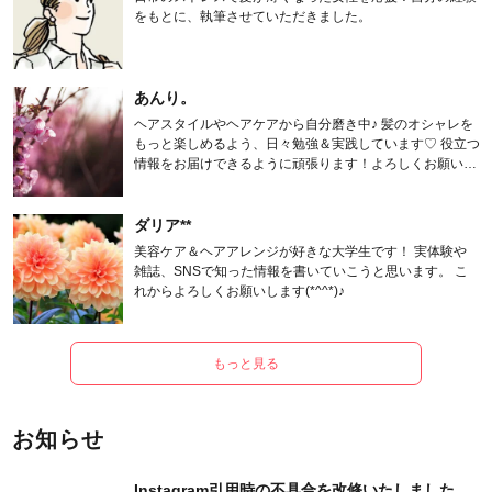
をもとに、執筆させていただきました。
あんり。
ヘアスタイルやヘアケアから自分磨き中♪ 髪のオシャレを
もっと楽しめるよう、日々勉強＆実践しています♡ 役立つ
情報をお届けできるように頑張ります！よろしくお願いし
ます。
ダリア**
美容ケア＆ヘアアレンジが好きな大学生です！ 実体験や
雑誌、SNSで知った情報を書いていこうと思います。 こ
れからよろしくお願いします(*^^*)♪
もっと見る
お知らせ
Instagram引用時の不具合を改修いたしました。