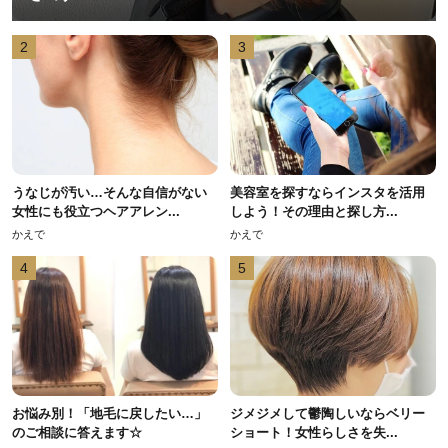
2
3
うなじが汚い…そんな自信がない
美容室を探すならインスタを活用
女性にも役立つヘアアレン...
しよう！その理由と探し方...
かえで
かえで
4
5
お悩み別！「地毛に戻したい…」
ジメジメして鬱陶しいならベリー
のご相談に答えます☆
ショート！女性らしさを失...