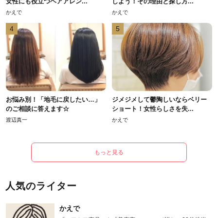
女性にも役立つヘアアレン...
しよう！その理由と探し方...
かえで
かえで
4
5
お悩み別！「地毛に戻したい…」
ジメジメして鬱陶しいならベリー
のご相談に答えます☆
ショート！女性らしさを失...
渡辺真一
かえで
もっと見る
人気のライター
かえで