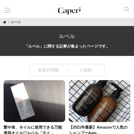
H
ルベル
o
m
e
ルベル
「ルベル」に関する記事が集まったページです。
更新日時順
人気順
髪や体、ネイルに使用できる万能
【2021年最新】Amazonで人気の
美容オイル♡ルベル「モイ...
シャンプー&am...