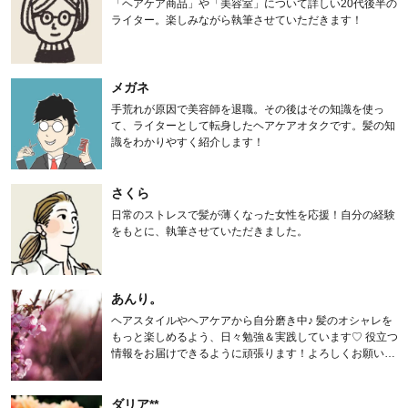
「ヘアケア商品」や「美容室」について詳しい20代後半の
ライター。楽しみながら執筆させていただきます！
メガネ
手荒れが原因で美容師を退職。その後はその知識を使っ
て、ライターとして転身したヘアケアオタクです。髪の知
識をわかりやすく紹介します！
さくら
日常のストレスで髪が薄くなった女性を応援！自分の経験
をもとに、執筆させていただきました。
あんり。
ヘアスタイルやヘアケアから自分磨き中♪ 髪のオシャレを
もっと楽しめるよう、日々勉強＆実践しています♡ 役立つ
情報をお届けできるように頑張ります！よろしくお願いし
ます。
ダリア**