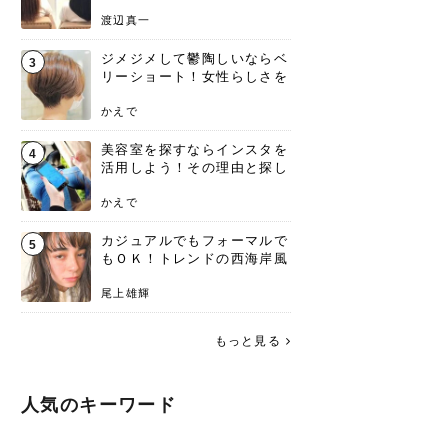
渡辺真一
ジメジメして鬱陶しいならベ
3
リーショート！女性らしさを
失わないポイント
かえで
美容室を探すならインスタを
4
活用しよう！その理由と探し
方を要チェック
かえで
カジュアルでもフォーマルで
5
もＯＫ！トレンドの西海岸風
ラフスタイル特集。
尾上雄輝
もっと見る
人気のキーワード