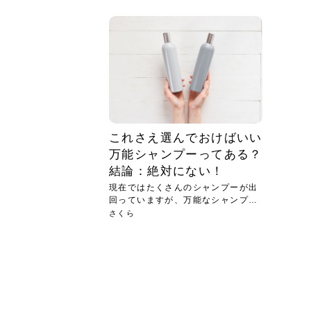
急に
人の
い原因.
めく..
ル...
時こそ.
本ケ
のシャ.
しい美.
のポ
める前.
と...
ヘッドス
と種
果。
血行を促
トリート
2026
2026
しばらく
髪をきれ
スキンケ
「たくさ
フェイス
顔の産毛
最近、な
できる.
魅力と、
効果が...
大きく変
すみカラ
ルでエア
ろそろ髪
ムを増や
ンプーに
に、実際
いうお悩
で抜くな
気がする
さろめ
の塗り...
く...
解...
思って...
頭皮の...
などの...
ものばか.
しょう...
感じて...
じつは...
ふと鏡を
痩身エス
落ち込ん
機器を使
メガネ
さくら
かえで
メガネ
さくら
さくら
あおい
あかり
あおい
あおい
その原...
技によ...
あおい
あかり
これさえ選んでおけばいい
万能シャンプーってある？
結論：絶対にない！
現在ではたくさんのシャンプーが出
回っていますが、万能なシャンプー
があ...
さくら