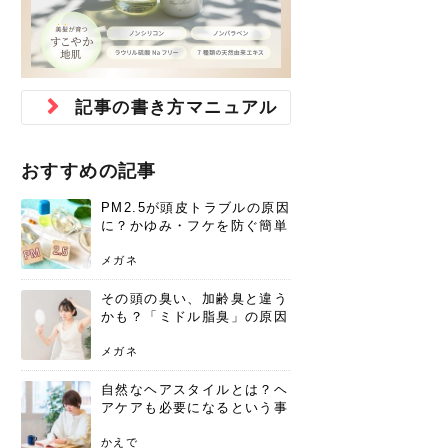
ジュベルック スキンの効果
本気の痩身と体質改善に。
防ぎ方を紹介
診断と...
と長...
いため...
おすすめの人
原因と...
ット...
を与え...
を守る...
賢...
い上...
とは？毛穴・ニキビ跡への
アーユルヴェーダに基づく
花粉の季節になると、髪がパサつく、
美容室で素敵なヘアカラーに染めても
パーマをかけたばかりなのに、もうカ
前髪は薄くしたほうが今風でおしゃれ
普段目に見えない頭皮ですが、何のケ
最近、髪のツヤがなくなったという方
韓国コスメを使うのは若い子だけだと
新しい環境に臨むとき、多くの人が意
「初回限定〇〇円！」そんなお得な体
40代になって、ふと自分のムダ毛のこ
仕事中も、ふとした瞬間に自分の指先
変化...
「イン...
広がる、手触りが悪いと感じた経験は
らったのに、家に帰って鏡を見たら、
ールがダレてしまったと感じている方
だと思っている人は、前髪を早く変え
アもせずに放っておくとダメージが蓄
や、抜け毛が増えたと悩んでいる方
思っていないでしょうか？ダリーフの
識するのが「身だしなみ」です。特に
験エステに行ってみたいけど、『押し
とが気になり始めたけど、「今から脱
を見て、気分が上がるという心ときめ
ありま...
「なん...
はいな...
たいと...
積して...
は、スト...
グラム...
メイク...
に弱い...
毛を...
く「キ...
ニキビ跡の凸凹をどうにかしたいと、
自己流のダイエットではなかなか落ち
肌の質感でお悩みではないでしょう
ない、頑固な脂肪やセルライトを、本
さくら
かえで
メガネ
かえで
yukarin
さくら
さくら
さな
さな
さな
あおい
記事の書き方マニュアル
か？肌に...
気で体...
ゆい
さな
おすすめの記事
PM2.5が頭皮トラブルの原因
に？かゆみ・フケを防ぐ簡単
ケア方法
メガネ
その頭の臭い、加齢臭と違う
かも？「ミドル脂臭」の原因
と、後頭部を洗うシャンプー
術
メガネ
自然なヘアスタイルとは？ヘ
アケアも必要になるという事
実を知っていますか？
かえで