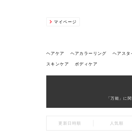
マイページ
ヘアケア
ヘアカラーリング
ヘアスタ
スキンケア
ボディケア
ヘアケア
ヘアカラーリング
ヘアスタイル
ヘアサロン
ヘッドスパ
スカルプケア
ヘアアイテム
メイク
エステ
脱毛
ネイル
スキンケア
ボディケア
「万能」に関
トリ
髪の
202
美容
ヘッ
髪を
発酵
ミニ
針で
化粧
202
更新日時順
人気順
仕上
へ！2
新ト
い？
らな
い方
何が
少な
の効
毛」。
イド