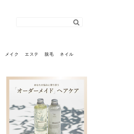
メイク
エステ
脱毛
ネイル
花粉で髪がパサパサするの
肌に合う髪色、どう見つけ
40代のパーマがダレる原因
前髪を薄くするための美容
ヘッドスパで頭皮をケアし
ストレスで髪の毛はどう変
40代の髪を悩みに最適！韓
「おしゃれ」と「身だしな
エステの勧誘が怖い人へ。
「今さら」なんて言わせな
オフィスネイルでも「キラ
はなぜ？原因と落とし方・
る？「イエベ」「ブルベ」
とは？自宅でできる復活術
院の頼み方とは？失敗しな
よう！ヘッドスパの効果と
わる？抜け毛・パサつきの
国発「ダリーフ」でヘアセ
み」は違う。相手に信頼感
断ることは悪くない。自分
い。40代のVIO・顔脱毛、
キラ」はOK？派手に見えな