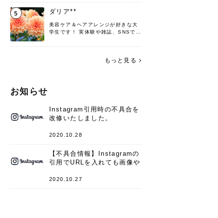
♡ 役立つ情報をお届けできるように
頑張ります！よろしくお願いしま
ダリア**
5
す。
美容ケア＆ヘアアレンジが好きな大
学生です！ 実体験や雑誌、SNSで知
った情報を書いていこうと思いま
す。 これからよろしくお願いします
(*^^*)♪
もっと見る
お知らせ
Instagram引用時の不具合を
改修いたしました。
2020.10.28
【不具合情報】Instagramの
引用でURLを入れても画像や
キャプションが表示されない
件
2020.10.27