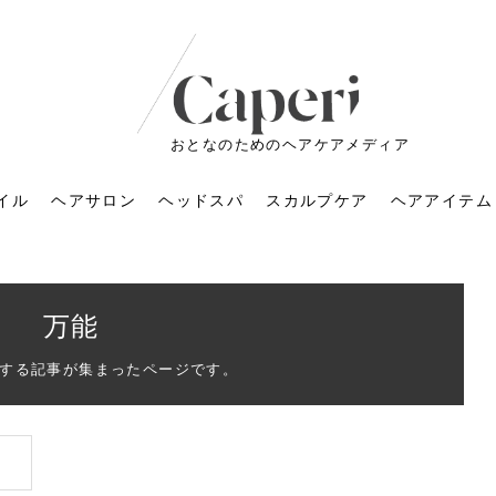
おとなのためのヘアケアメディア
イル
ヘアサロン
ヘッドスパ
スカルプケア
ヘアアイテム
万能
する記事が集まったページです。
ートメントの付け方で
くすみが気になる人
6年のショートウルフ最
室に行くのが恥ずかし
ドスパの落とし穴！知
育てるには？毎日の洗
エキスシャンプーって
マリストのメイク術｜
小顔を目指す！美容鍼
ノリが変わる「顔脱
6年運気アップネイルガ
朝の5分が変わる！寝癖がつ
ツヤと透明感で垢抜ける！
ルーズウェーブとは？2026
お気に入りのお店が倒産し
頭皮を刺激してお顔のリフ
頭皮マッサージで目がぱっ
アイロンが苦手でも大丈
V3ファンデーションは危な
リンパマッサージと経絡マ
子供の脱毛、日焼け肌はN
そのネイル、本当に似合っ
がりが変わる｜効かな
026春トレンドの明る
レンドとは？ナチュラ
髪質の変化に気づいた
いと損する真実
と生活習慣を見直す基
いいの？無印良品など
いアイテムで「自分ら
果と後悔しない選び方
4つのメリットと、始
を公開！幸運を呼ぶ色
かない予防方法と時短寝癖
自然なヘアカラーで作る
年の注目スタイルと長さ別
た後の美容室の探し方！失
トアップ♪毎日こつこつカン
ちりする理由は？具体的な
夫！ブラッシング感覚で使
い？針の仕組み・全4種比
ッサージの違いとは？効果
G？親子で学ぶ、安心・安全
てる？指先をきれいに見え