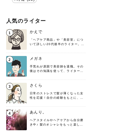
人気のライター
かえで
1
「ヘアケア商品」や「美容室」につ
いて詳しい20代後半のライター。楽
しみながら執筆させていただきま
す！
メガネ
2
手荒れが原因で美容師を退職。その
後はその知識を使って、ライターと
して転身したヘアケアオタクです。
髪の知識をわかりやすく紹介しま
す！
さくら
3
日常のストレスで髪が薄くなった女
性を応援！自分の経験をもとに、執
筆させていただきました。
あんり。
4
ヘアスタイルやヘアケアから自分磨
き中♪ 髪のオシャレをもっと楽しめ
るよう、日々勉強＆実践しています