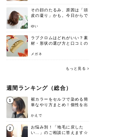
その顔のたるみ、原因は「頭
皮の凝り」かも。今日からで
きる、リフトアップ頭皮マッ
サージ
ゆい
ラブクロムはどれがいい？素
材・形状の選び方と口コミの
真相
メガネ
もっと見る
週間ランキング（総合）
裾カラーをセルフで染める簡
1
単なやり方まとめ！個性を出
すなら今！
かえで
お悩み別！「地毛に戻した
2
い…」のご相談に答えます☆