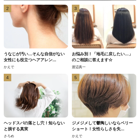
2
3
うなじが汚い…そんな自信がない
お悩み別！「地毛に戻したい…」
女性にも役立つヘアアレン...
のご相談に答えます☆
かえで
渡辺真一
4
5
ヘッドスパの落とし穴！知らない
ジメジメして鬱陶しいならベリー
と損する真実
ショート！女性らしさを失...
さろめ
かえで