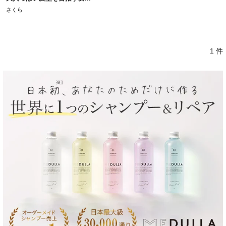
さくら
1 件