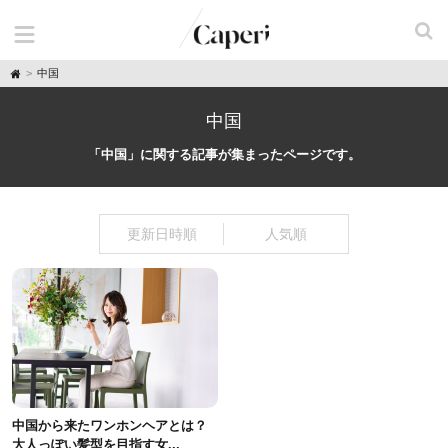
H
中国
o
m
e
中国
「中国」に関する記事が集まったページです。
更新日時順
人気順
中国から来たワンホンヘアとは？
大人っぽい髪型を目指す女...