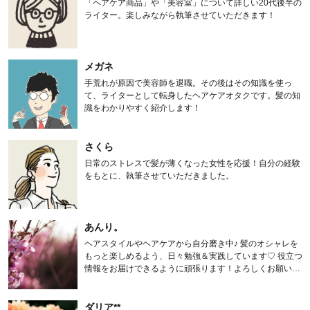
「ヘアケア商品」や「美容室」について詳しい20代後半の
ライター。楽しみながら執筆させていただきます！
メガネ
手荒れが原因で美容師を退職。その後はその知識を使っ
て、ライターとして転身したヘアケアオタクです。髪の知
識をわかりやすく紹介します！
さくら
日常のストレスで髪が薄くなった女性を応援！自分の経験
をもとに、執筆させていただきました。
あんり。
ヘアスタイルやヘアケアから自分磨き中♪ 髪のオシャレを
もっと楽しめるよう、日々勉強＆実践しています♡ 役立つ
情報をお届けできるように頑張ります！よろしくお願いし
ます。
ダリア**