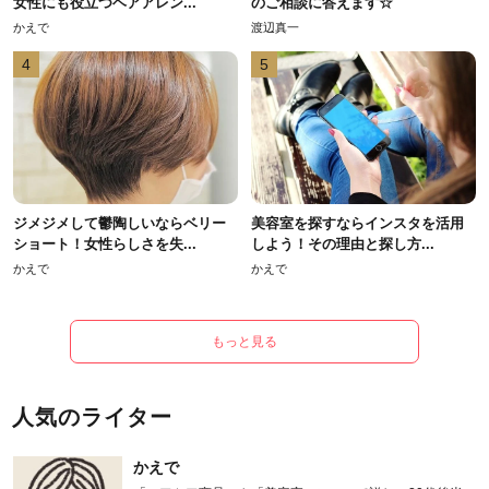
女性にも役立つヘアアレン...
のご相談に答えます☆
かえで
渡辺真一
4
5
ジメジメして鬱陶しいならベリー
美容室を探すならインスタを活用
ショート！女性らしさを失...
しよう！その理由と探し方...
かえで
かえで
もっと見る
人気のライター
かえで