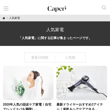
H
人気家電
o
m
e
人気家電
「人気家電」に関する記事が集まったページです。
更新日時順
人気順
2020年人気の頭皮ケア家電！自宅
最新ドライヤーおすすめ3アイテ
でヘッドスパを満喫し...
ム！速乾＆ヘアケアできる...