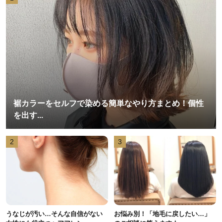
裾カラーをセルフで染める簡単なやり方まとめ！個性
を出す...
2
3
うなじが汚い…そんな自信がない
お悩み別！「地毛に戻したい…」