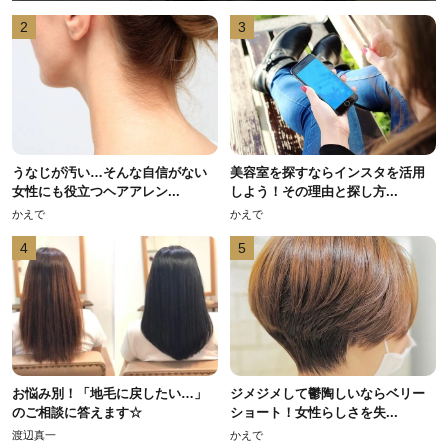
2
3
うなじが汚い…そんな自信がない
美容室を探すならインスタを活用
女性にも役立つヘアアレン...
しよう！その理由と探し方...
かえで
かえで
4
5
お悩み別！「地毛に戻したい…」
ジメジメして鬱陶しいならベリー
のご相談に答えます☆
ショート！女性らしさを失...
渡辺真一
かえで