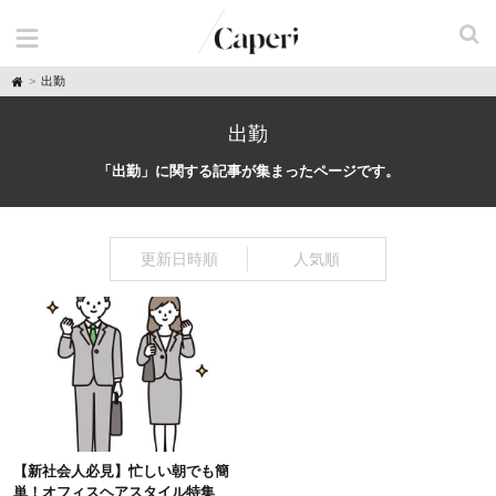
H
出勤
o
m
e
出勤
「出勤」に関する記事が集まったページです。
更新日時順
人気順
【新社会人必見】忙しい朝でも簡
単！オフィスヘアスタイル特集