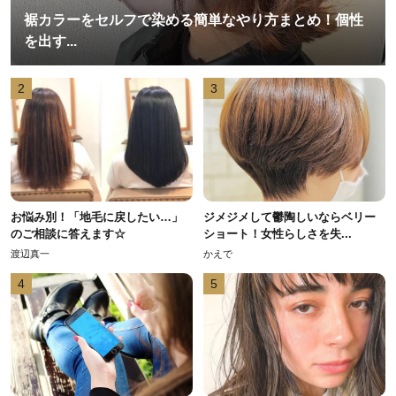
裾カラーをセルフで染める簡単なやり方まとめ！個性
を出す...
2
3
お悩み別！「地毛に戻したい…」
ジメジメして鬱陶しいならベリー
のご相談に答えます☆
ショート！女性らしさを失...
渡辺真一
かえで
4
5