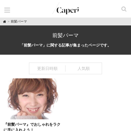
H
前髪パーマ
o
m
e
前髪パーマ
「前髪パーマ」に関する記事が集まったページです。
更新日時順
人気順
『前髪パーマ』でおしゃれをラク
に手に入れよう！