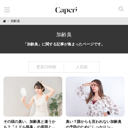
H
加齢臭
o
m
e
加齢臭
「加齢臭」に関する記事が集まったページです。
更新日時順
人気順
その頭の臭い、加齢臭と違うか
臭い？誰からも言われない加齢臭
も？「ミドル脂臭」の原因と...
の予防のためにしっかりシ...