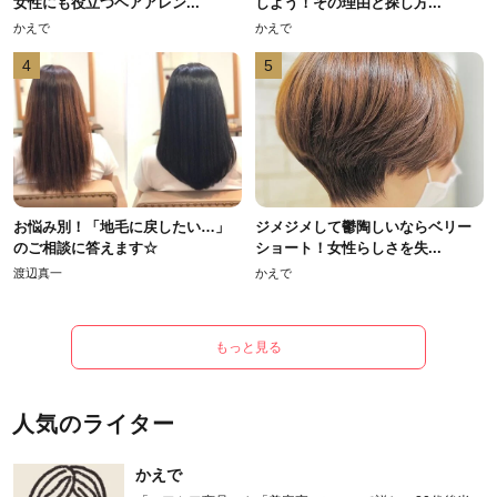
女性にも役立つヘアアレン...
しよう！その理由と探し方...
かえで
かえで
4
5
お悩み別！「地毛に戻したい…」
ジメジメして鬱陶しいならベリー
のご相談に答えます☆
ショート！女性らしさを失...
渡辺真一
かえで
もっと見る
人気のライター
かえで