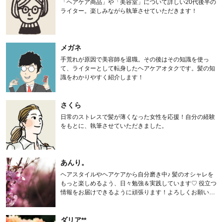
「ヘアケア商品」や「美容室」について詳しい20代後半の
ライター。楽しみながら執筆させていただきます！
メガネ
手荒れが原因で美容師を退職。その後はその知識を使っ
て、ライターとして転身したヘアケアオタクです。髪の知
識をわかりやすく紹介します！
さくら
日常のストレスで髪が薄くなった女性を応援！自分の経験
をもとに、執筆させていただきました。
あんり。
ヘアスタイルやヘアケアから自分磨き中♪ 髪のオシャレを
もっと楽しめるよう、日々勉強＆実践しています♡ 役立つ
情報をお届けできるように頑張ります！よろしくお願いし
ます。
ダリア**