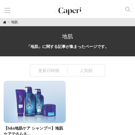
H
地肌
o
m
e
地肌
「地肌」に関する記事が集まったページです。
更新日時順
人気順
【h&s地肌ケア シャンプー】地肌
ケアでさらさ...