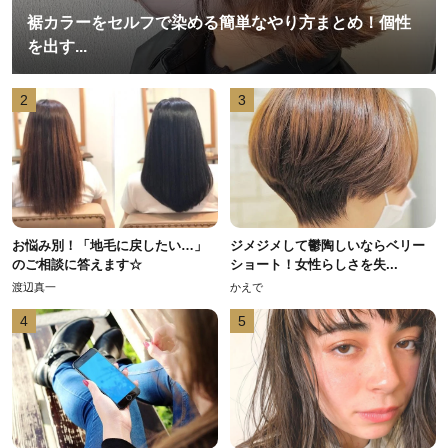
裾カラーをセルフで染める簡単なやり方まとめ！個性
を出す...
2
3
お悩み別！「地毛に戻したい…」
ジメジメして鬱陶しいならベリー
のご相談に答えます☆
ショート！女性らしさを失...
渡辺真一
かえで
4
5