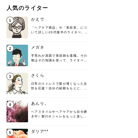
人気のライター
かえで
1
「ヘアケア商品」や「美容室」につ
いて詳しい20代後半のライター。楽
しみながら執筆させていただきま
す！
メガネ
2
手荒れが原因で美容師を退職。その
後はその知識を使って、ライターと
して転身したヘアケアオタクです。
髪の知識をわかりやすく紹介しま
す！
さくら
3
日常のストレスで髪が薄くなった女
性を応援！自分の経験をもとに、執
筆させていただきました。
あんり。
4
ヘアスタイルやヘアケアから自分磨
き中♪ 髪のオシャレをもっと楽しめ
るよう、日々勉強＆実践しています
♡ 役立つ情報をお届けできるように
頑張ります！よろしくお願いしま
ダリア**
5
す。