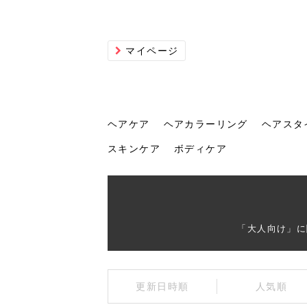
マイページ
ヘアケア
ヘアカラーリング
ヘアスタ
スキンケア
ボディケア
ヘアケア
ヘアカラーリング
ヘアスタイル
ヘアサロン
ヘッドスパ
スカルプケア
ヘアアイテム
メイク
エステ
脱毛
ネイル
スキンケア
ボディケア
「大人向け」に
トリ
髪の
202
美容
ヘッ
髪を
発酵
ミニ
針で
化粧
202
更新日時順
人気順
仕上
へ！2
新ト
い？
らな
い方
何が
少な
の効
毛」。
イド