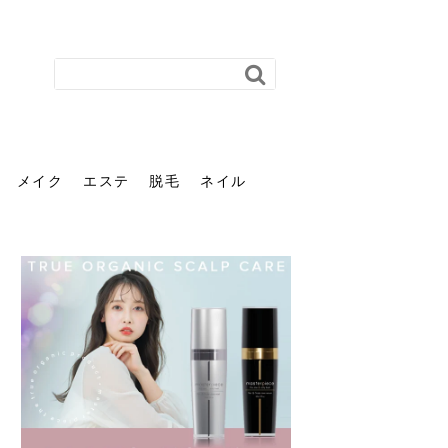
メイク
エステ
脱毛
ネイル
花粉で髪がパサパサするの
肌に合う髪色、どう見つけ
40代のパーマがダレる原因
前髪を薄くするための美容
ヘッドスパで頭皮をケアし
ストレスで髪の毛はどう変
40代の髪を悩みに最適！韓
「おしゃれ」と「身だしな
エステの勧誘が怖い人へ。
「今さら」なんて言わせな
オフィスネイルでも「キラ
はなぜ？原因と落とし方・
る？「イエベ」「ブルベ」
とは？自宅でできる復活術
院の頼み方とは？失敗しな
よう！ヘッドスパの効果と
わる？抜け毛・パサつきの
国発「ダリーフ」でヘアセ
み」は違う。相手に信頼感
断ることは悪くない。自分
い。40代のVIO・顔脱毛、
キラ」はOK？派手に見えな