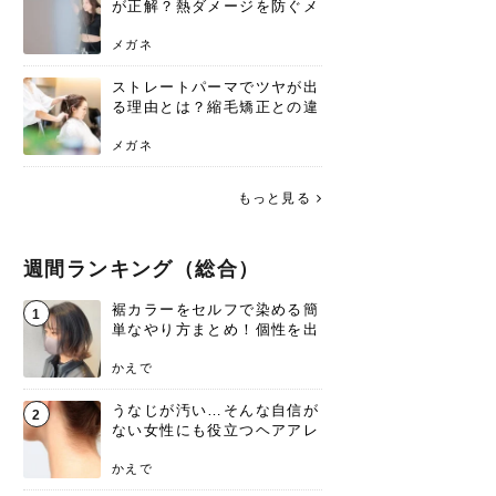
が正解？熱ダメージを防ぐメ
リットと、速乾のコツ
メガネ
ストレートパーマでツヤが出
る理由とは？縮毛矯正との違
いや長持ちケアを解説
メガネ
もっと見る
週間ランキング（総合）
裾カラーをセルフで染める簡
1
単なやり方まとめ！個性を出
すなら今！
かえで
うなじが汚い…そんな自信が
2
ない女性にも役立つヘアアレ
ンジあります！
かえで