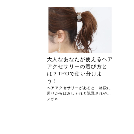
急に
人の
い原因.
めく..
ル...
時こそ.
本ケ
のシャ.
しい美.
のポ
める前.
と...
ヘッドス
と種
果。
血行を促
トリート
2026
2026
しばらく
髪をきれ
スキンケ
「たくさ
フェイス
顔の産毛
最近、な
できる.
魅力と、
効果が...
大きく変
すみカラ
ルでエア
ろそろ髪
ムを増や
ンプーに
に、実際
いうお悩
で抜くな
気がする
さろめ
の塗り...
く...
解...
思って...
頭皮の...
などの...
ものばか.
しょう...
感じて...
じつは...
ふと鏡を
痩身エス
落ち込ん
機器を使
メガネ
さくら
かえで
メガネ
さくら
さくら
あおい
あかり
あおい
あおい
その原...
技によ...
あおい
あかり
大人なあなたが使えるヘア
アクセサリーの選び方と
は？TPOで使い分けよ
う！
ヘアアクセサリーがあると、格段に
周りからはおしゃれと認識されやす
くな...
メガネ