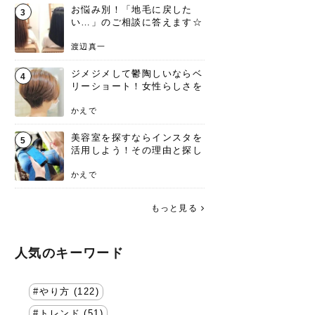
お悩み別！「地毛に戻した
3
い…」のご相談に答えます☆
渡辺真一
ジメジメして鬱陶しいならベ
4
リーショート！女性らしさを
失わないポイント
かえで
美容室を探すならインスタを
5
活用しよう！その理由と探し
方を要チェック
かえで
もっと見る
人気のキーワード
やり方 (122)
トレンド (51)