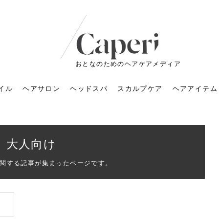
おとなのためのヘアケアメディア
イル
ヘアサロン
ヘッドスパ
スカルプケア
ヘアアイテム
大人向け
関する記事が集まったページです。
ートメントの付け方で
くすみが気になる人
6年のショートウルフ最
室に行くのが恥ずかし
ドスパの落とし穴！知
育てるには？毎日の洗
エキスシャンプーって
マリストのメイク術｜
小顔を目指す！美容鍼
ノリが変わる「顔脱
6年運気アップネイルガ
朝の5分が変わる！寝癖がつ
ツヤと透明感で垢抜ける！
ルーズウェーブとは？2026
お気に入りのお店が倒産し
頭皮を刺激してお顔のリフ
頭皮マッサージで目がぱっ
アイロンが苦手でも大丈
V3ファンデーションは危な
リンパマッサージと経絡マ
子供の脱毛、日焼け肌はN
そのネイル、本当に似合っ
がりが変わる｜効かな
026春トレンドの明る
レンドとは？ナチュラ
髪質の変化に気づいた
いと損する真実
と生活習慣を見直す基
いいの？無印良品など
いアイテムで「自分ら
果と後悔しない選び方
4つのメリットと、始
を公開！幸運を呼ぶ色
かない予防方法と時短寝癖
自然なヘアカラーで作る
年の注目スタイルと長さ別
た後の美容室の探し方！失
トアップ♪毎日こつこつカン
ちりする理由は？具体的な
夫！ブラッシング感覚で使
い？針の仕組み・全4種比
ッサージの違いとは？効果
G？親子で学ぶ、安心・安全
てる？指先をきれいに見え