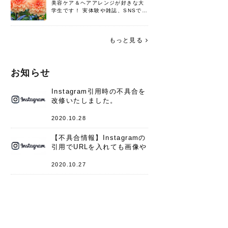
美容ケア＆ヘアアレンジが好きな大
学生です！ 実体験や雑誌、SNSで知
った情報を書いていこうと思いま
す。 これからよろしくお願いします
(*^^*)♪
もっと見る
お知らせ
Instagram引用時の不具合を
改修いたしました。
2020.10.28
【不具合情報】Instagramの
引用でURLを入れても画像や
キャプションが表示されない
件
2020.10.27