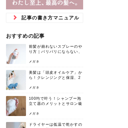
ジュベルック スキンの効果
本気の痩身と体質改善に。
防ぎ方を紹介
診断と...
と長...
いため...
おすすめの人
原因と...
ット...
を与え...
を守る...
賢...
い上...
とは？毛穴・ニキビ跡への
アーユルヴェーダに基づく
花粉の季節になると、髪がパサつく、
美容室で素敵なヘアカラーに染めても
パーマをかけたばかりなのに、もうカ
前髪は薄くしたほうが今風でおしゃれ
普段目に見えない頭皮ですが、何のケ
最近、髪のツヤがなくなったという方
韓国コスメを使うのは若い子だけだと
新しい環境に臨むとき、多くの人が意
「初回限定〇〇円！」そんなお得な体
40代になって、ふと自分のムダ毛のこ
仕事中も、ふとした瞬間に自分の指先
変化...
「イン...
広がる、手触りが悪いと感じた経験は
らったのに、家に帰って鏡を見たら、
ールがダレてしまったと感じている方
だと思っている人は、前髪を早く変え
アもせずに放っておくとダメージが蓄
や、抜け毛が増えたと悩んでいる方
思っていないでしょうか？ダリーフの
識するのが「身だしなみ」です。特に
験エステに行ってみたいけど、『押し
とが気になり始めたけど、「今から脱
を見て、気分が上がるという心ときめ
記事の書き方マニュアル
ありま...
「なん...
はいな...
たいと...
積して...
は、スト...
グラム...
メイク...
に弱い...
毛を...
く「キ...
ニキビ跡の凸凹をどうにかしたいと、
自己流のダイエットではなかなか落ち
肌の質感でお悩みではないでしょう
ない、頑固な脂肪やセルライトを、本
さくら
かえで
メガネ
かえで
yukarin
さくら
さくら
さな
さな
さな
あおい
か？肌に...
気で体...
おすすめの記事
ゆい
さな
前髪が崩れないスプレーのや
り方｜パリパリにならない、
自然なキープ術を解説
メガネ
美髪は「頭皮オイルケア」か
ら！クレンジングと保湿、2
つの方法と効果を解説
メガネ
100均で叶う！シャンプー泡
立て器のメリットとサロン級
の髪を作る活用術
メガネ
ドライヤーは低温で乾かすの