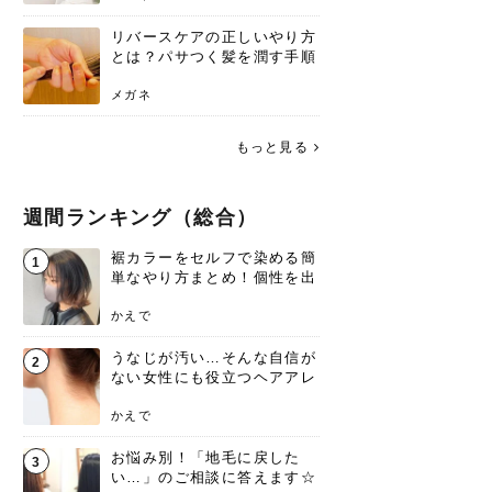
リバースケアの正しいやり方
とは？パサつく髪を潤す手順
と失敗しない注意点
メガネ
もっと見る
週間ランキング（総合）
裾カラーをセルフで染める簡
1
単なやり方まとめ！個性を出
すなら今！
かえで
うなじが汚い…そんな自信が
2
ない女性にも役立つヘアアレ
ンジあります！
かえで
お悩み別！「地毛に戻した
3
い…」のご相談に答えます☆