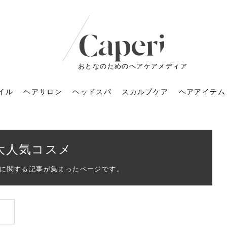
おとなのためのヘアケアメディア
イル
ヘアサロン
ヘッドスパ
スカルプケア
ヘアアイテム
大人気コスメ
に関する記事が集まったページです。
ートメントの付け方で
くすみが気になる人
6年のショートウルフ最
室に行くのが恥ずかし
ドスパの落とし穴！知
育てるには？毎日の洗
エキスシャンプーって
マリストのメイク術｜
小顔を目指す！美容鍼
ノリが変わる「顔脱
6年運気アップネイルガ
朝の5分が変わる！寝癖がつ
ツヤと透明感で垢抜ける！
ルーズウェーブとは？2026
お気に入りのお店が倒産し
頭皮を刺激してお顔のリフ
頭皮マッサージで目がぱっ
アイロンが苦手でも大丈
V3ファンデーションは危な
リンパマッサージと経絡マ
子供の脱毛、日焼け肌はN
そのネイル、本当に似合っ
がりが変わる｜効かな
026春トレンドの明る
レンドとは？ナチュラ
髪質の変化に気づいた
いと損する真実
と生活習慣を見直す基
いいの？無印良品など
いアイテムで「自分ら
果と後悔しない選び方
4つのメリットと、始
を公開！幸運を呼ぶ色
かない予防方法と時短寝癖
自然なヘアカラーで作る
年の注目スタイルと長さ別
た後の美容室の探し方！失
トアップ♪毎日こつこつカン
ちりする理由は？具体的な
夫！ブラッシング感覚で使
い？針の仕組み・全4種比
ッサージの違いとは？効果
G？親子で学ぶ、安心・安全
てる？指先をきれいに見え