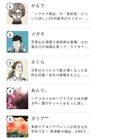
かえで
1
「ヘアケア商品」や「美容室」につ
いて詳しい20代後半のライター。楽
しみながら執筆させていただきま
す！
メガネ
2
手荒れが原因で美容師を退職。その
後はその知識を使って、ライターと
して転身したヘアケアオタクです。
髪の知識をわかりやすく紹介しま
す！
さくら
3
日常のストレスで髪が薄くなった女
性を応援！自分の経験をもとに、執
筆させていただきました。
あんり。
4
ヘアスタイルやヘアケアから自分磨
き中♪ 髪のオシャレをもっと楽しめ
るよう、日々勉強＆実践しています
♡ 役立つ情報をお届けできるように
頑張ります！よろしくお願いしま
ダリア**
5
す。
美容ケア＆ヘアアレンジが好きな大
学生です！ 実体験や雑誌、SNSで知
った情報を書いていこうと思いま