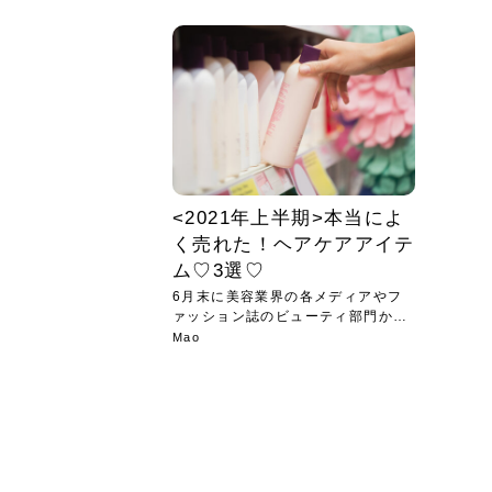
急に
人の
い原因.
めく..
ル...
時こそ.
本ケ
のシャ.
しい美.
のポ
める前.
と...
ヘッドス
と種
果。
血行を促
トリート
2026
2026
しばらく
髪をきれ
スキンケ
「たくさ
フェイス
顔の産毛
最近、な
できる.
魅力と、
効果が...
大きく変
すみカラ
ルでエア
ろそろ髪
ムを増や
ンプーに
に、実際
いうお悩
で抜くな
気がする
さろめ
の塗り...
く...
解...
思って...
頭皮の...
などの...
ものばか.
しょう...
感じて...
じつは...
ふと鏡を
痩身エス
落ち込ん
機器を使
メガネ
さくら
かえで
メガネ
さくら
さくら
あおい
あかり
あおい
あおい
その原...
技によ...
あおい
あかり
<2021年上半期>本当によ
く売れた！ヘアケアアイテ
ム♡3選♡
6月末に美容業界の各メディアやフ
ァッション誌のビューティ部門か
ら、『...
Mao