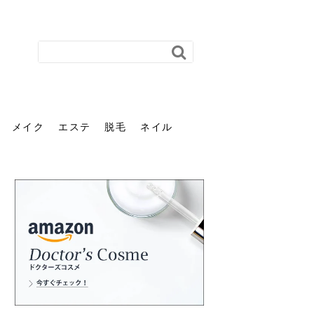
メイク
エステ
脱毛
ネイル
花粉で髪がパサパサするの
肌に合う髪色、どう見つけ
40代のパーマがダレる原因
前髪を薄くするための美容
ヘッドスパで頭皮をケアし
ストレスで髪の毛はどう変
40代の髪を悩みに最適！韓
「おしゃれ」と「身だしな
エステの勧誘が怖い人へ。
「今さら」なんて言わせな
オフィスネイルでも「キラ
はなぜ？原因と落とし方・
る？「イエベ」「ブルベ」
とは？自宅でできる復活術
院の頼み方とは？失敗しな
よう！ヘッドスパの効果と
わる？抜け毛・パサつきの
国発「ダリーフ」でヘアセ
み」は違う。相手に信頼感
断ることは悪くない。自分
い。40代のVIO・顔脱毛、
キラ」はOK？派手に見えな