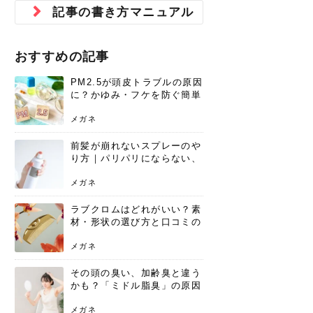
ジュベルック スキンの効果
本気の痩身と体質改善に。
防ぎ方を紹介
診断と...
と長...
いため...
おすすめの人
原因と...
ット...
を与え...
を守る...
賢...
い上...
記事の書き方マニュアル
とは？毛穴・ニキビ跡への
アーユルヴェーダに基づく
花粉の季節になると、髪がパサつく、
美容室で素敵なヘアカラーに染めても
パーマをかけたばかりなのに、もうカ
前髪は薄くしたほうが今風でおしゃれ
普段目に見えない頭皮ですが、何のケ
最近、髪のツヤがなくなったという方
韓国コスメを使うのは若い子だけだと
新しい環境に臨むとき、多くの人が意
「初回限定〇〇円！」そんなお得な体
40代になって、ふと自分のムダ毛のこ
仕事中も、ふとした瞬間に自分の指先
変化...
「イン...
広がる、手触りが悪いと感じた経験は
らったのに、家に帰って鏡を見たら、
ールがダレてしまったと感じている方
だと思っている人は、前髪を早く変え
アもせずに放っておくとダメージが蓄
や、抜け毛が増えたと悩んでいる方
思っていないでしょうか？ダリーフの
識するのが「身だしなみ」です。特に
験エステに行ってみたいけど、『押し
とが気になり始めたけど、「今から脱
を見て、気分が上がるという心ときめ
ありま...
「なん...
はいな...
たいと...
積して...
は、スト...
グラム...
メイク...
に弱い...
毛を...
く「キ...
ニキビ跡の凸凹をどうにかしたいと、
自己流のダイエットではなかなか落ち
おすすめの記事
肌の質感でお悩みではないでしょう
ない、頑固な脂肪やセルライトを、本
さくら
かえで
メガネ
かえで
yukarin
さくら
さくら
さな
さな
さな
あおい
か？肌に...
気で体...
PM2.5が頭皮トラブルの原因
ゆい
さな
に？かゆみ・フケを防ぐ簡単
ケア方法
メガネ
前髪が崩れないスプレーのや
り方｜パリパリにならない、
自然なキープ術を解説
メガネ
ラブクロムはどれがいい？素
材・形状の選び方と口コミの
真相
メガネ
その頭の臭い、加齢臭と違う
かも？「ミドル脂臭」の原因
と、後頭部を洗うシャンプー
術
メガネ