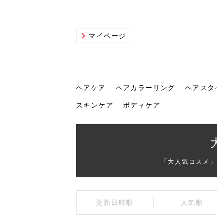
マイページ
ヘアケア
ヘアカラーリング
ヘアスタ
スキンケア
ボディケア
ヘアケア
ヘアカラーリング
ヘアスタイル
ヘアサロン
ヘッドスパ
スカルプケア
ヘアアイテム
メイク
エステ
脱毛
ネイル
スキンケア
ボディケア
「大人気コスメ」
トリ
髪の
202
美容
ヘッ
髪を
発酵
ミニ
針で
化粧
202
更新日時順
人気順
仕上
へ！2
新ト
い？
らな
い方
何が
少な
の効
毛」。
イド