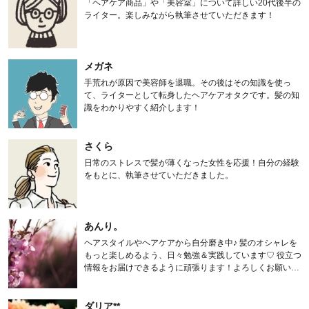
「ヘアケア商品」や「美容室」について詳しい20代後半の
ライター。楽しみながら執筆させていただきます！
メガネ
手荒れが原因で美容師を退職。その後はその知識を使っ
て、ライターとして転身したヘアケアオタクです。髪の知
識をわかりやすく紹介します！
さくら
日常のストレスで髪が薄くなった女性を応援！自分の経験
をもとに、執筆させていただきました。
あんり。
ヘアスタイルやヘアケアから自分磨き中♪ 髪のオシャレを
もっと楽しめるよう、日々勉強＆実践しています♡ 役立つ
情報をお届けできるように頑張ります！よろしくお願いし
ます。
ダリア**