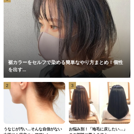
裾カラーをセルフで染める簡単なやり方まとめ！個性
を出す...
2
3
うなじが汚い…そんな自信がない
お悩み別！「地毛に戻したい…」