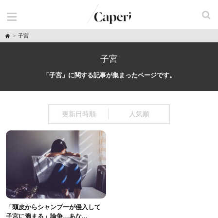
H
子宮
o
m
e
子宮
「子宮」に関する記事が集まったページです。
更新日時順
人気順
「頭皮からシャンプーが侵入して
子宮に溜まる」論争…あな...