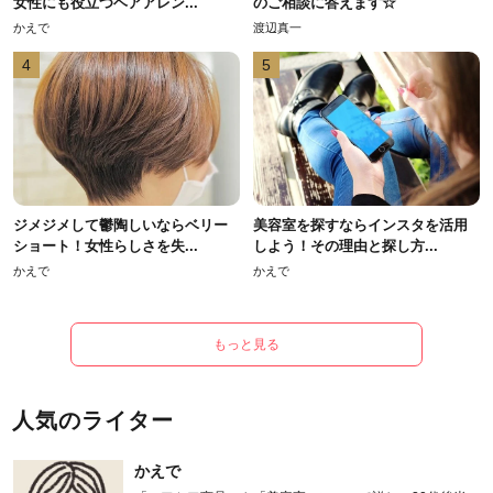
女性にも役立つヘアアレン...
のご相談に答えます☆
かえで
渡辺真一
4
5
ジメジメして鬱陶しいならベリー
美容室を探すならインスタを活用
ショート！女性らしさを失...
しよう！その理由と探し方...
かえで
かえで
もっと見る
人気のライター
かえで