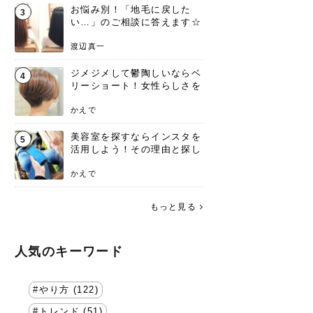
お悩み別！「地毛に戻した
3
い…」のご相談に答えます☆
渡辺真一
ジメジメして鬱陶しいならベ
4
リーショート！女性らしさを
失わないポイント
かえで
美容室を探すならインスタを
5
活用しよう！その理由と探し
方を要チェック
かえで
もっと見る
人気のキーワード
やり方 (122)
トレンド (51)