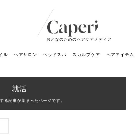
おとなのためのヘアケアメディア
イル
ヘアサロン
ヘッドスパ
スカルプケア
ヘアアイテム
就活
する記事が集まったページです。
ートメントの付け方で
くすみが気になる人
6年のショートウルフ最
室に行くのが恥ずかし
ドスパの落とし穴！知
育てるには？毎日の洗
エキスシャンプーって
マリストのメイク術｜
小顔を目指す！美容鍼
ノリが変わる「顔脱
6年運気アップネイルガ
朝の5分が変わる！寝癖がつ
ツヤと透明感で垢抜ける！
ルーズウェーブとは？2026
お気に入りのお店が倒産し
頭皮を刺激してお顔のリフ
頭皮マッサージで目がぱっ
アイロンが苦手でも大丈
V3ファンデーションは危な
リンパマッサージと経絡マ
子供の脱毛、日焼け肌はN
そのネイル、本当に似合っ
がりが変わる｜効かな
026春トレンドの明る
レンドとは？ナチュラ
髪質の変化に気づいた
いと損する真実
と生活習慣を見直す基
いいの？無印良品など
いアイテムで「自分ら
果と後悔しない選び方
4つのメリットと、始
を公開！幸運を呼ぶ色
かない予防方法と時短寝癖
自然なヘアカラーで作る
年の注目スタイルと長さ別
た後の美容室の探し方！失
トアップ♪毎日こつこつカン
ちりする理由は？具体的な
夫！ブラッシング感覚で使
い？針の仕組み・全4種比
ッサージの違いとは？効果
G？親子で学ぶ、安心・安全
てる？指先をきれいに見え