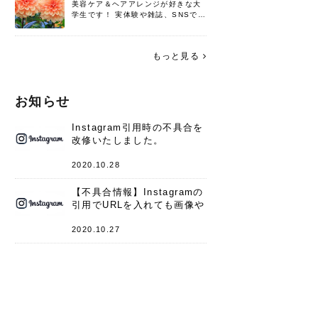
美容ケア＆ヘアアレンジが好きな大
学生です！ 実体験や雑誌、SNSで知
った情報を書いていこうと思いま
す。 これからよろしくお願いします
(*^^*)♪
もっと見る
お知らせ
Instagram引用時の不具合を
改修いたしました。
2020.10.28
【不具合情報】Instagramの
引用でURLを入れても画像や
キャプションが表示されない
件
2020.10.27