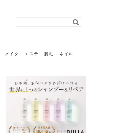
メイク
エステ
脱毛
ネイル
花粉で髪がパサパサするの
肌に合う髪色、どう見つけ
40代のパーマがダレる原因
前髪を薄くするための美容
ヘッドスパで頭皮をケアし
ストレスで髪の毛はどう変
40代の髪を悩みに最適！韓
「おしゃれ」と「身だしな
エステの勧誘が怖い人へ。
「今さら」なんて言わせな
オフィスネイルでも「キラ
はなぜ？原因と落とし方・
る？「イエベ」「ブルベ」
とは？自宅でできる復活術
院の頼み方とは？失敗しな
よう！ヘッドスパの効果と
わる？抜け毛・パサつきの
国発「ダリーフ」でヘアセ
み」は違う。相手に信頼感
断ることは悪くない。自分
い。40代のVIO・顔脱毛、
キラ」はOK？派手に見えな