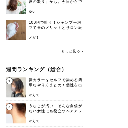
皮の凝り」かも。今日からで
きる、リフトアップ頭皮マッ
サージ
ゆい
100均で叶う！シャンプー泡
立て器のメリットとサロン級
の髪を作る活用術
メガネ
もっと見る
週間ランキング（総合）
裾カラーをセルフで染める簡
1
単なやり方まとめ！個性を出
すなら今！
かえで
うなじが汚い…そんな自信が
2
ない女性にも役立つヘアアレ
ンジあります！
かえで