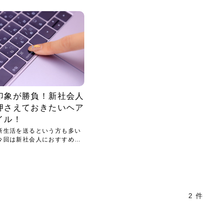
小じわが増えた？原因
手ならではの痩身効
ルルルン ハイドラのどれが
その医療ダイエット、後悔
..
.
..
ア
..
..
イント
..
直し...
「きれい...
の...
敗しに...
タン小顔☆
やり方...
えるヘア...
較・...
と、自...
なエ...
るのは...
パは、頭皮の汚れを落として
類の見分け方＆自宅で
オールハンドエステの
良い？その違いは？PDRN
しませんか？失敗する人の
進し、リラックス効果や美髪
メントの付け方で仕上がりは
春のトレンドカラーは明るめのく
年のショートウルフは、ナチュラ
美容室に行けていないし、そ
いに育てるには高価なアイテ
アで人気の発酵成分が、シャ
んのコスメを持っているの
ラインをすっきりさせたいと
をカミソリで剃って、毛抜き
んとなく運気が停滞している
新生活シーズン、朝の身支度を少しで
職場で浮かない落ち着いたトーンにし
2026年はレイヤーカットを使った髪型
美容室を倒産する数が増えているとい
毎日のちょっとした習慣で小顔は作れ
目元の印象を左右するのは目そのもの
ヘアアイロンを使うのが苦手、火傷が
メイクをしている時間も、スキンケア
サロンのメニューを見ていると、「リ
「ムダ毛が気になる」とお子さんが悩
SNSや雑誌で見かけた素敵なネイルデ
..
...
や...
共通点...
わります。今回は、毛先中心
ーです。ただし、髪がすでに
リーな仕上がりが今っぽい正
型を変えて気分転換したいと
す前に、洗い方や乾かし方、
も広がっています。無印良品
に使っているのはいつも同じ
みを抱えている方はいないで
ど、日々の自己処理を手間に
と悩んでいないでしょうか？
も短くしたい人は多いはず。じつは寝
たいけれど、どこか垢抜けた印象にし
のトレンドと重なり、ルーズウェーブ
うニュースがありました。もともと美
る！頭のこりをほぐしてフェイスライ
ではなく、頭皮の状態かもしれませ
怖いと感じている方はいないでしょう
の時間に変えるという発想から生まれ
ンパマッサージ」の他に「経絡マッサ
んでいる姿を見て、エステ脱毛を検討
ザインを、いざ自分の爪に試してみた
..
見て、急に小じわが増えたと
テと一言で言っても、最新の
癖は、...
たいと...
ヘ...
容室の...
ンのリ...
ん。以下...
か？そ...
たのが...
ージ」...
し始め...
ら、...
ルルルン ハイドラシリーズを使いたい
医師の管理のもと、科学的根拠に基づ
でいないでしょうか？じつは
ったものから、昔ながらの手
けれど、種類が多くてどれを選べばい
いて行う「医療ダイエット」は、自己
かえで
さくら
かえで
かえで
chicca
メガネ
さくら
あかり
あかり
あおい
さな
いか...
流のダ...
さな
さな
もっと見る
もっと見る
もっと見る
もっと見る
もっと見る
もっと見る
もっと見る
もっと見る
もっと見る
もっと見る
もっと見る
もっと見る
もっと見る
印象が勝負！新社会人
押さえておきたいヘア
イル！
新生活を送るという方も多い
今回は新社会人におすすめの
2 件