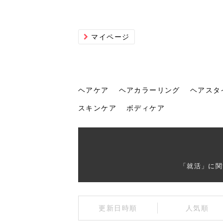
マイページ
ヘアケア
ヘアカラーリング
ヘアスタ
スキンケア
ボディケア
ヘアケア
ヘアカラーリング
ヘアスタイル
ヘアサロン
ヘッドスパ
スカルプケア
ヘアアイテム
メイク
エステ
脱毛
ネイル
スキンケア
ボディケア
「就活」に関
トリ
髪の
202
美容
ヘッ
髪を
発酵
ミニ
針で
化粧
202
更新日時順
人気順
仕上
へ！2
新ト
い？
らな
い方
何が
少な
の効
毛」。
イド