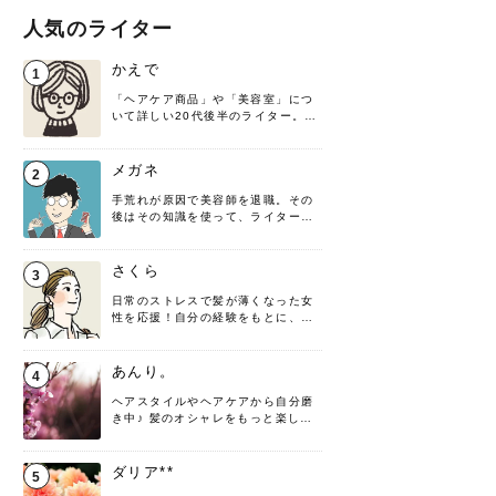
人気のライター
かえで
1
「ヘアケア商品」や「美容室」につ
いて詳しい20代後半のライター。楽
しみながら執筆させていただきま
す！
メガネ
2
手荒れが原因で美容師を退職。その
後はその知識を使って、ライターと
して転身したヘアケアオタクです。
髪の知識をわかりやすく紹介しま
す！
さくら
3
日常のストレスで髪が薄くなった女
性を応援！自分の経験をもとに、執
筆させていただきました。
あんり。
4
ヘアスタイルやヘアケアから自分磨
き中♪ 髪のオシャレをもっと楽しめ
るよう、日々勉強＆実践しています
♡ 役立つ情報をお届けできるように
頑張ります！よろしくお願いしま
ダリア**
5
す。