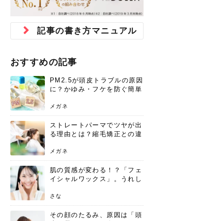
ジュベルック スキンの効果
本気の痩身と体質改善に。
防ぎ方を紹介
診断と...
と長...
いため...
おすすめの人
原因と...
ット...
を与え...
を守る...
賢...
い上...
とは？毛穴・ニキビ跡への
アーユルヴェーダに基づく
花粉の季節になると、髪がパサつく、
美容室で素敵なヘアカラーに染めても
パーマをかけたばかりなのに、もうカ
前髪は薄くしたほうが今風でおしゃれ
普段目に見えない頭皮ですが、何のケ
最近、髪のツヤがなくなったという方
韓国コスメを使うのは若い子だけだと
新しい環境に臨むとき、多くの人が意
「初回限定〇〇円！」そんなお得な体
40代になって、ふと自分のムダ毛のこ
仕事中も、ふとした瞬間に自分の指先
変化...
「イン...
広がる、手触りが悪いと感じた経験は
らったのに、家に帰って鏡を見たら、
ールがダレてしまったと感じている方
だと思っている人は、前髪を早く変え
アもせずに放っておくとダメージが蓄
や、抜け毛が増えたと悩んでいる方
思っていないでしょうか？ダリーフの
識するのが「身だしなみ」です。特に
験エステに行ってみたいけど、『押し
とが気になり始めたけど、「今から脱
を見て、気分が上がるという心ときめ
記事の書き方マニュアル
ありま...
「なん...
はいな...
たいと...
積して...
は、スト...
グラム...
メイク...
に弱い...
毛を...
く「キ...
ニキビ跡の凸凹をどうにかしたいと、
自己流のダイエットではなかなか落ち
肌の質感でお悩みではないでしょう
ない、頑固な脂肪やセルライトを、本
さくら
かえで
メガネ
かえで
yukarin
さくら
さくら
さな
さな
さな
あおい
か？肌に...
気で体...
おすすめの記事
ゆい
さな
PM2.5が頭皮トラブルの原因
に？かゆみ・フケを防ぐ簡単
ケア方法
メガネ
ストレートパーマでツヤが出
る理由とは？縮毛矯正との違
いや長持ちケアを解説
メガネ
肌の質感が変わる！？「フェ
イシャルワックス」。うれし
いメリットと、肌荒れしない
ための基礎知識
さな
その顔のたるみ、原因は「頭