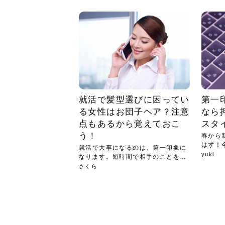
急に
人の
い原因.
めく..
ル...
時こそ.
本ケ
のシャ.
しい美.
のポ
める前.
と...
ヘッドス
と種
果。
血行を促
トリート
2026
2026
しばらく
髪をきれ
スキンケ
「たくさ
フェイス
顔の産毛
最近、な
できる.
魅力と、
効果が...
大きく変
すみカラ
ルでエア
ろそろ髪
ムを増や
ンプーに
に、実際
いうお悩
で抜くな
気がする
さろめ
の塗り...
く...
解...
思って...
頭皮の...
などの...
ものばか.
しょう...
感じて...
じつは...
ふと鏡を
痩身エス
落ち込ん
機器を使
メガネ
さくら
かえで
メガネ
さくら
さくら
あおい
あかり
あおい
あおい
その原...
技によ...
あおい
あかり
就活で髪型選びに困ってい
第一
る女性はお団子ヘア？注意
なら
点もあるから覚えておこ
スタ
う！
春から
はず！
就活で大事になるのは、第一印象に
第一...
yuki
なります。短時間で相手のことを知
るの...
さくら