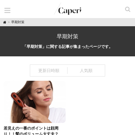
H
早期対策
o
m
e
早期対策
「早期対策」に関する記事が集まったページです。
更新日時順
人気順
若見えの一番のポイントは顔周
り！！髪のボリューム大丈夫？