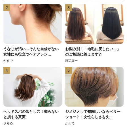
2
3
うなじが汚い…そんな自信がない
お悩み別！「地毛に戻したい…」
女性にも役立つヘアアレン...
のご相談に答えます☆
かえで
渡辺真一
4
5
ヘッドスパの落とし穴！知らない
ジメジメして鬱陶しいならベリー
と損する真実
ショート！女性らしさを失...
さろめ
かえで