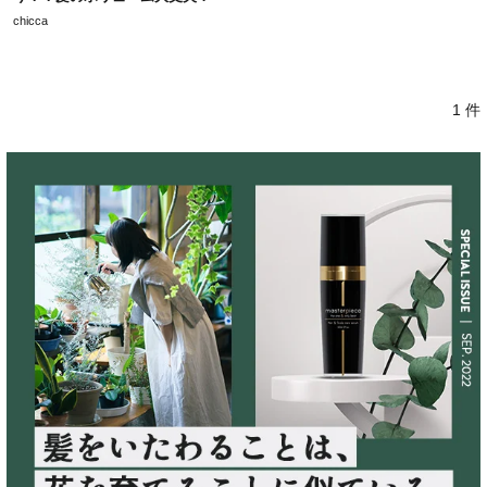
chicca
1 件