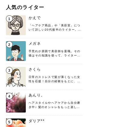
人気のライター
かえで
1
「ヘアケア商品」や「美容室」につ
いて詳しい20代後半のライター。楽
しみながら執筆させていただきま
す！
メガネ
2
手荒れが原因で美容師を退職。その
後はその知識を使って、ライターと
して転身したヘアケアオタクです。
髪の知識をわかりやすく紹介しま
す！
さくら
3
日常のストレスで髪が薄くなった女
性を応援！自分の経験をもとに、執
筆させていただきました。
あんり。
4
ヘアスタイルやヘアケアから自分磨
き中♪ 髪のオシャレをもっと楽しめ
るよう、日々勉強＆実践しています
♡ 役立つ情報をお届けできるように
頑張ります！よろしくお願いしま
ダリア**
5
す。