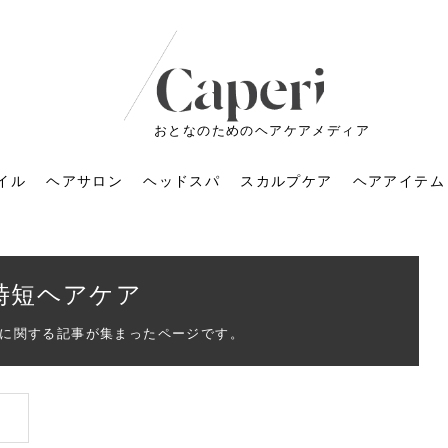
おとなのためのヘアケアメディア
イル
ヘアサロン
ヘッドスパ
スカルプケア
ヘアアイテム
時短ヘアケア
に関する記事が集まったページです。
ートメントの付け方で
くすみが気になる人
6年のショートウルフ最
室に行くのが恥ずかし
ドスパの落とし穴！知
育てるには？毎日の洗
エキスシャンプーって
マリストのメイク術｜
小顔を目指す！美容鍼
ノリが変わる「顔脱
6年運気アップネイルガ
朝の5分が変わる！寝癖がつ
ツヤと透明感で垢抜ける！
ルーズウェーブとは？2026
お気に入りのお店が倒産し
頭皮を刺激してお顔のリフ
頭皮マッサージで目がぱっ
アイロンが苦手でも大丈
V3ファンデーションは危な
リンパマッサージと経絡マ
子供の脱毛、日焼け肌はN
そのネイル、本当に似合っ
がりが変わる｜効かな
026春トレンドの明る
レンドとは？ナチュラ
髪質の変化に気づいた
いと損する真実
と生活習慣を見直す基
いいの？無印良品など
いアイテムで「自分ら
果と後悔しない選び方
4つのメリットと、始
を公開！幸運を呼ぶ色
かない予防方法と時短寝癖
自然なヘアカラーで作る
年の注目スタイルと長さ別
た後の美容室の探し方！失
トアップ♪毎日こつこつカン
ちりする理由は？具体的な
夫！ブラッシング感覚で使
い？針の仕組み・全4種比
ッサージの違いとは？効果
G？親子で学ぶ、安心・安全
てる？指先をきれいに見え