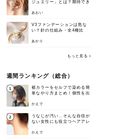
ジュエリー」とは？期待でき
る効果と、その実力
あおい
V3ファンデーションは危な
い？針の仕組み・全4種比
較・正規品の買い方まで徹底
解説
あかり
もっと見る
週間ランキング（総合）
裾カラーをセルフで染める簡
1
単なやり方まとめ！個性を出
すなら今！
かえで
うなじが汚い…そんな自信が
2
ない女性にも役立つヘアアレ
ンジあります！
かえで