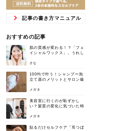
ジュベルック スキンの効果
本気の痩身と体質改善に。
防ぎ方を紹介
診断と...
と長...
いため...
おすすめの人
原因と...
ット...
を与え...
を守る...
賢...
い上...
とは？毛穴・ニキビ跡への
アーユルヴェーダに基づく
花粉の季節になると、髪がパサつく、
美容室で素敵なヘアカラーに染めても
パーマをかけたばかりなのに、もうカ
前髪は薄くしたほうが今風でおしゃれ
普段目に見えない頭皮ですが、何のケ
最近、髪のツヤがなくなったという方
韓国コスメを使うのは若い子だけだと
新しい環境に臨むとき、多くの人が意
「初回限定〇〇円！」そんなお得な体
40代になって、ふと自分のムダ毛のこ
仕事中も、ふとした瞬間に自分の指先
変化...
「イン...
広がる、手触りが悪いと感じた経験は
らったのに、家に帰って鏡を見たら、
ールがダレてしまったと感じている方
だと思っている人は、前髪を早く変え
アもせずに放っておくとダメージが蓄
や、抜け毛が増えたと悩んでいる方
思っていないでしょうか？ダリーフの
識するのが「身だしなみ」です。特に
験エステに行ってみたいけど、『押し
とが気になり始めたけど、「今から脱
を見て、気分が上がるという心ときめ
記事の書き方マニュアル
ありま...
「なん...
はいな...
たいと...
積して...
は、スト...
グラム...
メイク...
に弱い...
毛を...
く「キ...
ニキビ跡の凸凹をどうにかしたいと、
自己流のダイエットではなかなか落ち
肌の質感でお悩みではないでしょう
ない、頑固な脂肪やセルライトを、本
さくら
かえで
メガネ
かえで
yukarin
さくら
さくら
さな
さな
さな
あおい
か？肌に...
気で体...
おすすめの記事
ゆい
さな
肌の質感が変わる！？「フェ
イシャルワックス」。うれし
いメリットと、肌荒れしない
ための基礎知識
さな
100均で叶う！シャンプー泡
立て器のメリットとサロン級
の髪を作る活用術
メガネ
美容室に行くのが恥ずかし
い？髪質の変化に気づいた時
こそ、プロを頼るべき理由
メガネ
貼るだけセルフケア「耳つぼ