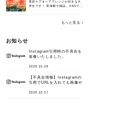
美容ケア＆ヘアアレンジが好きな大
学生です！ 実体験や雑誌、SNSで知
った情報を書いていこうと思いま
す。 これからよろしくお願いします
(*^^*)♪
もっと見る
お知らせ
Instagram引用時の不具合を
改修いたしました。
2020.10.28
【不具合情報】Instagramの
引用でURLを入れても画像や
キャプションが表示されない
件
2020.10.27