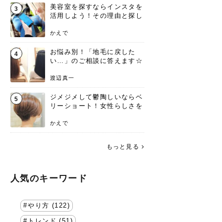
美容室を探すならインスタを
3
活用しよう！その理由と探し
方を要チェック
かえで
お悩み別！「地毛に戻した
4
い…」のご相談に答えます☆
渡辺真一
ジメジメして鬱陶しいならベ
5
リーショート！女性らしさを
失わないポイント
かえで
もっと見る
人気のキーワード
やり方 (122)
トレンド (51)