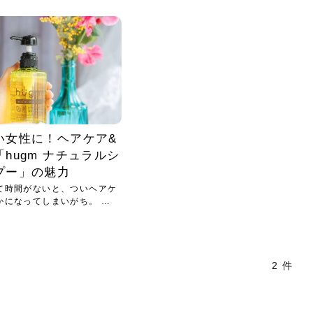
小じわが増えた？原因
手ならではの痩身効
ルルルン ハイドラのどれが
その医療ダイエット、後悔
..
.
..
ア
..
..
イント
..
直し...
「きれい...
の...
敗しに...
タン小顔☆
やり方...
えるヘア...
較・...
と、自...
なエ...
るのは...
パは、頭皮の汚れを落として
類の見分け方＆自宅で
オールハンドエステの
良い？その違いは？PDRN
しませんか？失敗する人の
進し、リラックス効果や美髪
メントの付け方で仕上がりは
春のトレンドカラーは明るめのく
年のショートウルフは、ナチュラ
美容室に行けていないし、そ
いに育てるには高価なアイテ
アで人気の発酵成分が、シャ
んのコスメを持っているの
ラインをすっきりさせたいと
をカミソリで剃って、毛抜き
んとなく運気が停滞している
新生活シーズン、朝の身支度を少しで
職場で浮かない落ち着いたトーンにし
2026年はレイヤーカットを使った髪型
美容室を倒産する数が増えているとい
毎日のちょっとした習慣で小顔は作れ
目元の印象を左右するのは目そのもの
ヘアアイロンを使うのが苦手、火傷が
メイクをしている時間も、スキンケア
サロンのメニューを見ていると、「リ
「ムダ毛が気になる」とお子さんが悩
SNSや雑誌で見かけた素敵なネイルデ
..
...
や...
共通点...
わります。今回は、毛先中心
ーです。ただし、髪がすでに
リーな仕上がりが今っぽい正
型を変えて気分転換したいと
す前に、洗い方や乾かし方、
も広がっています。無印良品
に使っているのはいつも同じ
みを抱えている方はいないで
ど、日々の自己処理を手間に
と悩んでいないでしょうか？
も短くしたい人は多いはず。じつは寝
たいけれど、どこか垢抜けた印象にし
のトレンドと重なり、ルーズウェーブ
うニュースがありました。もともと美
る！頭のこりをほぐしてフェイスライ
ではなく、頭皮の状態かもしれませ
怖いと感じている方はいないでしょう
の時間に変えるという発想から生まれ
ンパマッサージ」の他に「経絡マッサ
んでいる姿を見て、エステ脱毛を検討
ザインを、いざ自分の爪に試してみた
..
見て、急に小じわが増えたと
テと一言で言っても、最新の
癖は、...
たいと...
ヘ...
容室の...
ンのリ...
ん。以下...
か？そ...
たのが...
ージ」...
し始め...
ら、...
ルルルン ハイドラシリーズを使いたい
医師の管理のもと、科学的根拠に基づ
でいないでしょうか？じつは
ったものから、昔ながらの手
けれど、種類が多くてどれを選べばい
いて行う「医療ダイエット」は、自己
かえで
さくら
かえで
かえで
chicca
メガネ
さくら
あかり
あかり
あおい
さな
いか...
流のダ...
さな
さな
もっと見る
もっと見る
もっと見る
もっと見る
もっと見る
もっと見る
もっと見る
もっと見る
もっと見る
もっと見る
もっと見る
もっと見る
もっと見る
い女性に！ヘアケア&
hugm ナチュラルシ
プー」の魅力
て時間がないと、ついヘアケ
かになってしまいがち。 そ
2 件