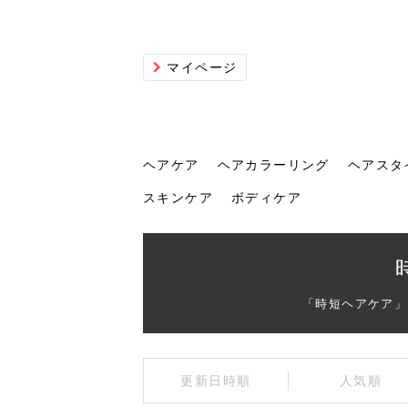
マイページ
ヘアケア
ヘアカラーリング
ヘアスタ
スキンケア
ボディケア
ヘアケア
ヘアカラーリング
ヘアスタイル
ヘアサロン
ヘッドスパ
スカルプケア
ヘアアイテム
メイク
エステ
脱毛
ネイル
スキンケア
ボディケア
「時短ヘアケア」
トリ
髪の
202
美容
ヘッ
髪を
発酵
ミニ
針で
化粧
202
更新日時順
人気順
仕上
へ！2
新ト
い？
らな
い方
何が
少な
の効
毛」。
イド