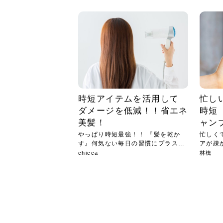
急に
人の
い原因.
めく..
ル...
時こそ.
本ケ
のシャ.
しい美.
のポ
める前.
と...
ヘッドス
と種
果。
血行を促
トリート
2026
2026
しばらく
髪をきれ
スキンケ
「たくさ
フェイス
顔の産毛
最近、な
できる.
魅力と、
効果が...
大きく変
すみカラ
ルでエア
ろそろ髪
ムを増や
ンプーに
に、実際
いうお悩
で抜くな
気がする
さろめ
の塗り...
く...
解...
思って...
頭皮の...
などの...
ものばか.
しょう...
感じて...
じつは...
ふと鏡を
痩身エス
落ち込ん
機器を使
メガネ
さくら
かえで
メガネ
さくら
さくら
あおい
あかり
あおい
あおい
その原...
技によ...
あおい
あかり
時短アイテムを活用して
忙し
ダメージを低減！！省エネ
時短「
美髪！
ャン
やっぱり時短最強！！ 『髪を乾か
忙しく
す』何気ない毎日の習慣にプラスα
アが疎
のア...
ん...
chicca
林檎