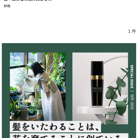
林檎
1 件