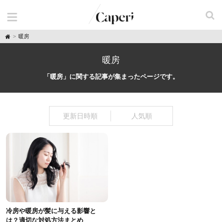
H
暖房
o
m
e
暖房
「暖房」に関する記事が集まったページです。
更新日時順
人気順
冷房や暖房が髪に与える影響と
は？適切な対処方法まとめ