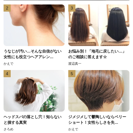
2
3
うなじが汚い…そんな自信がない
お悩み別！「地毛に戻したい…」
女性にも役立つヘアアレン...
のご相談に答えます☆
かえで
渡辺真一
4
5
ヘッドスパの落とし穴！知らない
ジメジメして鬱陶しいならベリー
と損する真実
ショート！女性らしさを失...
さろめ
かえで