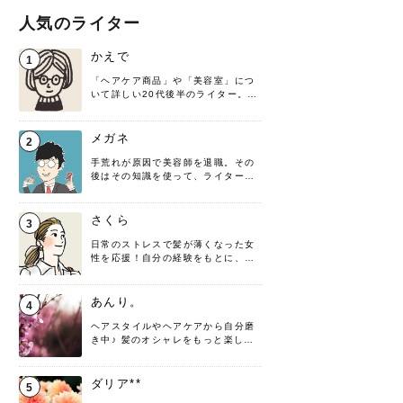
人気のライター
かえで
1
「ヘアケア商品」や「美容室」につ
いて詳しい20代後半のライター。楽
しみながら執筆させていただきま
す！
メガネ
2
手荒れが原因で美容師を退職。その
後はその知識を使って、ライターと
して転身したヘアケアオタクです。
髪の知識をわかりやすく紹介しま
す！
さくら
3
日常のストレスで髪が薄くなった女
性を応援！自分の経験をもとに、執
筆させていただきました。
あんり。
4
ヘアスタイルやヘアケアから自分磨
き中♪ 髪のオシャレをもっと楽しめ
るよう、日々勉強＆実践しています
♡ 役立つ情報をお届けできるように
頑張ります！よろしくお願いしま
ダリア**
5
す。