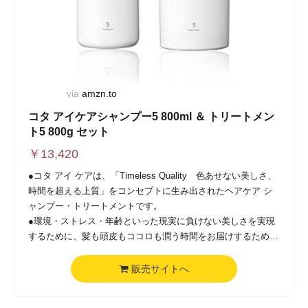
via
amzn.to
コタ アイケアシャンプー5 800ml ＆ トリートメン
ト5 800g セット
￥
13,420
●コタ アイ ケアは、「Timeless Quality 色あせない美しさ、
時間を超える上質」をコンセプトに生み出されたヘアケア シ
ャンプー・トリートメントです。
●環境・ストレス・年齢といった現実に負けない美しさを実現
するために、髪も頭皮もココロも潤う時間をお届けするため
に、コタ アイ ケアはそのクオリティを磨き抜きました。
●時を超えて輝く、美という芽を育てるために。
販売サイトへ
●一髪一髪に新たなチカラを注ぎ込むことで、一人一人を理想
の輝きへと導いていきます。