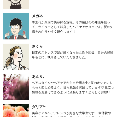
メガネ
手荒れが原因で美容師を退職。その後はその知識を使っ
て、ライターとして転身したヘアケアオタクです。髪の知
識をわかりやすく紹介します！
さくら
日常のストレスで髪が薄くなった女性を応援！自分の経験
をもとに、執筆させていただきました。
あんり。
ヘアスタイルやヘアケアから自分磨き中♪ 髪のオシャレを
もっと楽しめるよう、日々勉強＆実践しています♡ 役立つ
情報をお届けできるように頑張ります！よろしくお願いし
ます。
ダリア**
美容ケア＆ヘアアレンジが好きな大学生です！ 実体験や