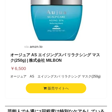
シルクのような指どおりをもたらします。
①モロッコ産アルガンオイル※アルガニアスピノサ核油（保湿
成分）
②オリーブオイル※配合※オリーブ果実油（保湿成分）
③グレープシードオイル※配合※ブドウ種子油（保湿成分）
④ココナッツオイル※配合※ヤシ油（保湿成分）
via
amzn.to
オージュア AS エイジングスパ リラクシング マス
ク(250g) | 株式会社 MILBON
￥
6,500
オージュア AS エイジングスパ リラクシング マスク(250g)
販売サイトへ
芸能人でも週に1回程度は特別なケアをしている