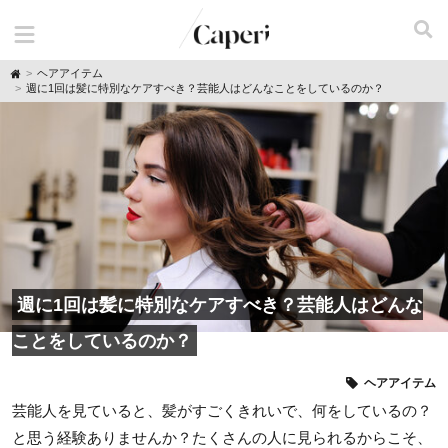
H
ヘアアイテム
o
週に1回は髪に特別なケアすべき？芸能人はどんなことをしているのか？
m
e
週に1回は髪に特別なケアすべき？芸能人はどんな
ことをしているのか？
ヘアアイテム
芸能人を見ていると、髪がすごくきれいで、何をしているの？
と思う経験ありませんか？たくさんの人に見られるからこそ、