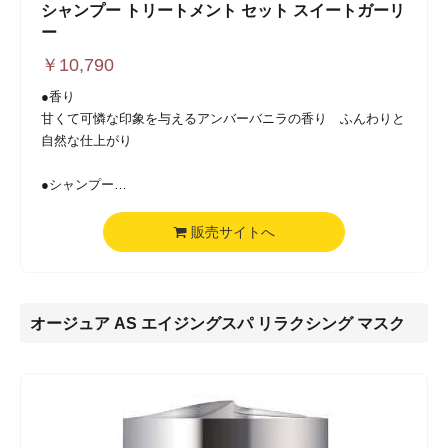
シャンプー トリートメント セット スイートガーリ
ー
￥
10,790
●香り
甘くて可憐な印象を与えるアンバーバニラの香り ふんわりと
自然な仕上がり
●シャンプー
ノンシリコンでありながらオイルシャンプー！ 双方のメリッ
トをあわせ持つ第三世代の「ハイブリッドシャンプー」がふん
販売サイトへ
わりナチュラルに洗い上げます。
①モロッコ産アルガンオイル※アルガニアスピノサ核油（保湿
成分）
②オリーブオイル※配合※オリーブ果実油（保湿成分）
オージュア AS エイジングスパ リラクシング マスク
③グレープシードオイル※配合※ブドウ種子油（保湿成分）
④ココナッツオイル※配合※ヤシ油（保湿成分）
●トリートメント
モロッコの黄金と称されるモロッコ産アルガンオイルが輝きと