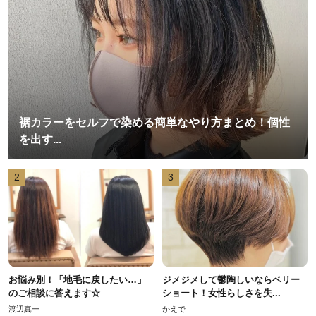
裾カラーをセルフで染める簡単なやり方まとめ！個性
を出す...
2
3
お悩み別！「地毛に戻したい…」
ジメジメして鬱陶しいならベリー
のご相談に答えます☆
ショート！女性らしさを失...
渡辺真一
かえで