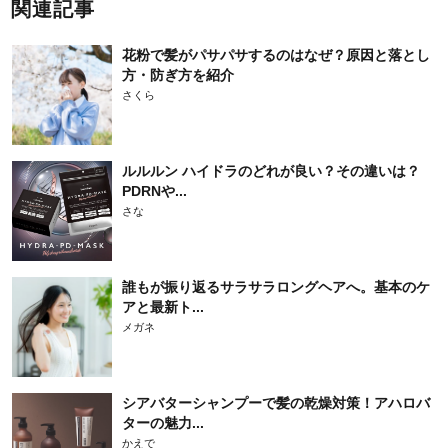
関連記事
花粉で髪がパサパサするのはなぜ？原因と落とし
方・防ぎ方を紹介
さくら
ルルルン ハイドラのどれが良い？その違いは？
PDRNや...
さな
誰もが振り返るサラサラロングヘアへ。基本のケ
アと最新ト...
メガネ
シアバターシャンプーで髪の乾燥対策！アハロバ
ターの魅力...
かえで