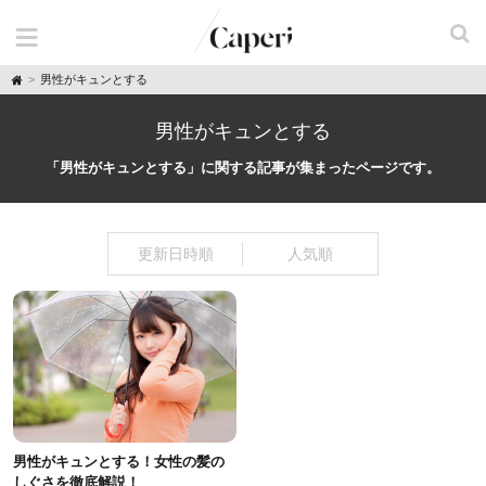
H
男性がキュンとする
o
m
e
男性がキュンとする
「男性がキュンとする」に関する記事が集まったページです。
更新日時順
人気順
男性がキュンとする！女性の髪の
しぐさを徹底解説！