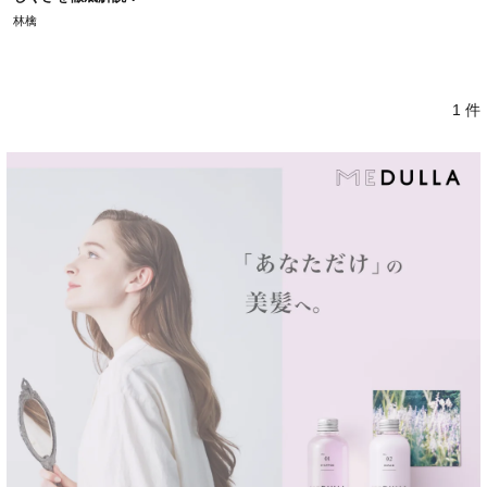
林檎
1 件