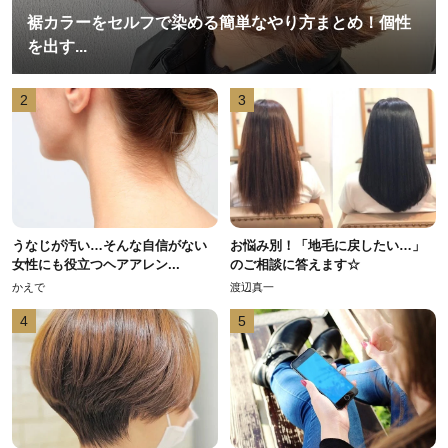
裾カラーをセルフで染める簡単なやり方まとめ！個性
を出す...
2
3
うなじが汚い…そんな自信がない
お悩み別！「地毛に戻したい…」
女性にも役立つヘアアレン...
のご相談に答えます☆
かえで
渡辺真一
4
5