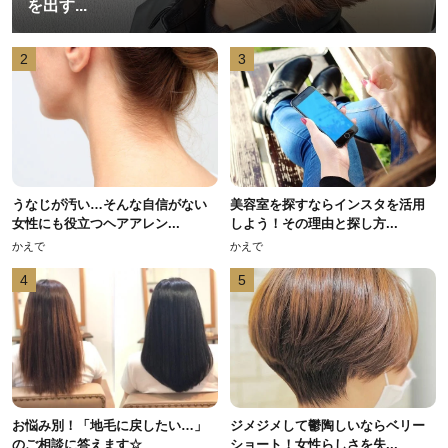
を出す...
2
3
うなじが汚い…そんな自信がない
美容室を探すならインスタを活用
女性にも役立つヘアアレン...
しよう！その理由と探し方...
かえで
かえで
4
5
お悩み別！「地毛に戻したい…」
ジメジメして鬱陶しいならベリー
のご相談に答えます☆
ショート！女性らしさを失...