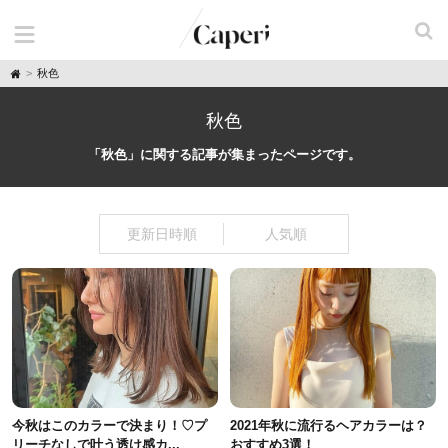
H
秋色
o
m
e
秋色
「秋色」に関する記事が集まったページです。
更新日時順
人気順
今秋はこのカラーで決まり！♡プ
2021年秋に流行るヘアカラーは？
リーチなしで叶う透け感カ...
おすすめ3選！