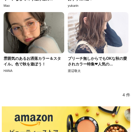
Mao
yukarin
雰囲気のあるお洒落カラー＆スタ
ブリーチ無しからでもOKな秋の愛
イル。色で秋を遊ぼう！
されカラー特集❤人気の...
HANA
渡辺敬太
4 件