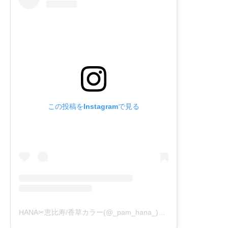
この投稿をInstagramで見る
HANA✂︎恵比寿/香草カラー(@_pam_hana_)がシェアした投稿
-
2