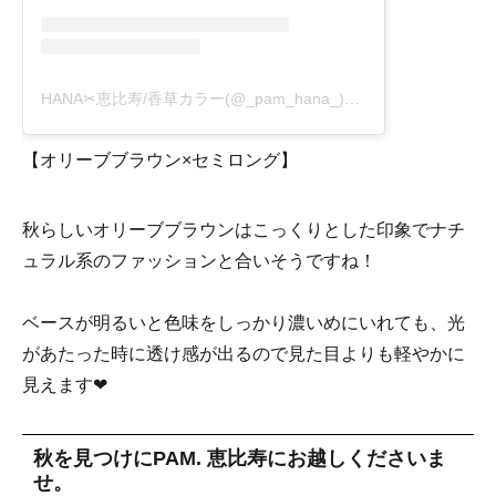
HANA✂︎恵比寿/香草カラー(@_pam_hana_)がシェアした投稿
-
2
【オリーブブラウン×セミロング】
秋らしいオリーブブラウンはこっくりとした印象でナチ
ュラル系のファッションと合いそうですね！
ベースが明るいと色味をしっかり濃いめにいれても、光
があたった時に透け感が出るので見た目よりも軽やかに
見えます❤
秋を見つけにPAM. 恵比寿にお越しくださいま
せ。