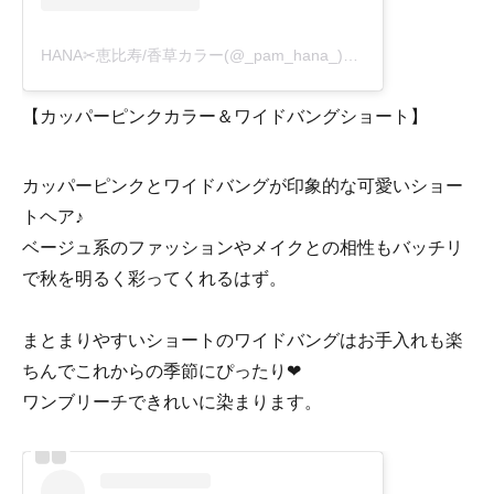
HANA✂︎恵比寿/香草カラー(@_pam_hana_)がシェアした投稿
-
2
【カッパーピンクカラー＆ワイドバングショート】
カッパーピンクとワイドバングが印象的な可愛いショー
トヘア♪
ベージュ系のファッションやメイクとの相性もバッチリ
で秋を明るく彩ってくれるはず。
まとまりやすいショートのワイドバングはお手入れも楽
ちんでこれからの季節にぴったり❤
ワンブリーチできれいに染まります。