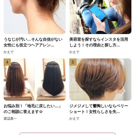
うなじが汚い…そんな自信がない
美容室を探すならインスタを活用
女性にも役立つヘアアレン...
しよう！その理由と探し方...
かえで
かえで
4
5
お悩み別！「地毛に戻したい…」
ジメジメして鬱陶しいならベリー
のご相談に答えます☆
ショート！女性らしさを失...
渡辺真一
かえで