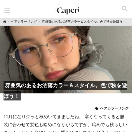
H
ヘアカラーリング
雰囲気のあるお洒落カラー＆スタイル。色で秋を遊ぼう！
o
m
e
雰囲気のあるお洒落カラー＆スタイル。色で秋を遊
ぼう！
ヘアカラーリング
11月になりグッと秋めいてきましたね。 寒くなってくると服
装に合わせて髪色も暗めになりがちですが、暗めでも秋らしい