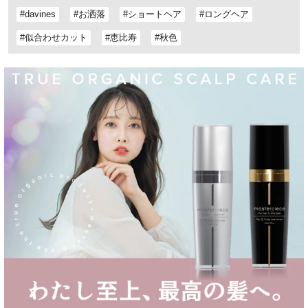
#davines
#お洒落
#ショートヘア
#ロングヘア
#似合わせカット
#恵比寿
#秋色