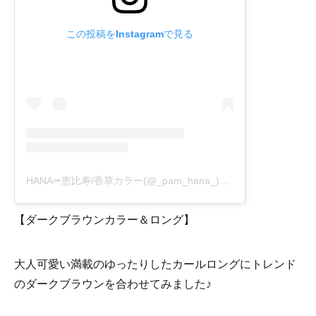
この投稿をInstagramで見る
HANA✂︎恵比寿/香草カラー(@_pam_hana_)がシェアした投稿
-
2
【ダークブラウンカラー＆ロング】
大人可愛い満載のゆったりしたカールロングにトレンド
のダークブラウンを合わせてみました♪