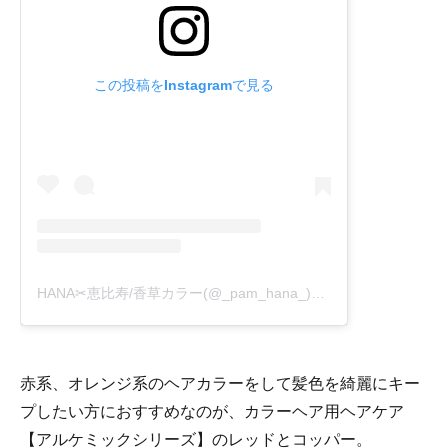
この投稿をInstagramで見る
HANA✂︎恵比寿/香草カラー(@_pam_hana_)がシェアした投稿
-
2
赤系、オレンジ系のヘアカラーをして髪色を綺麗にキー
プしたい方におすすめなのが、カラーヘア用ヘアケア
【アルケミックシリーズ】のレッドとコッパー。