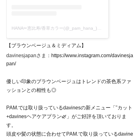
HANA✂︎恵比寿/香草カラー(@_pam_hana_)がシェアした投稿
-
2
【ブラウンベージュ＆ミディアム】
davinesjapanさま：
https://www.instagram.com/davinesja
pan/
優しい印象のブラウンベージュはトレンドの茶色系ファ
ッションとの相性も◎
PAM.では取り扱っているdavinesの新メニュー「"カット
+davinesヘアケアプラン🌿」がご好評を頂いておりま
す。
頭皮や髪の状態に合わせてPAM.で取り扱っているdavine