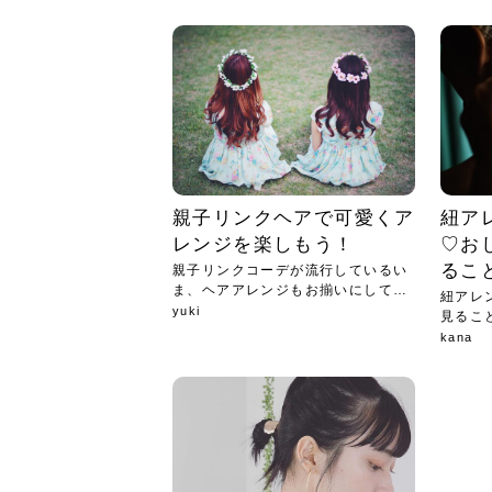
急に
人の
い原因.
めく..
ル...
時こそ.
本ケ
のシャ.
しい美.
のポ
める前.
と...
ヘッドス
と種
果。
血行を促
トリート
2026
2026
しばらく
髪をきれ
スキンケ
「たくさ
フェイス
顔の産毛
最近、な
できる.
魅力と、
効果が...
大きく変
すみカラ
ルでエア
ろそろ髪
ムを増や
ンプーに
に、実際
いうお悩
で抜くな
気がする
さろめ
の塗り...
く...
解...
思って...
頭皮の...
などの...
ものばか.
しょう...
感じて...
じつは...
ふと鏡を
痩身エス
落ち込ん
機器を使
メガネ
さくら
かえで
メガネ
さくら
さくら
あおい
あかり
あおい
あおい
その原...
技によ...
あおい
あかり
親子リンクヘアで可愛くア
紐ア
レンジを楽しもう！
♡お
るこ
親子リンクコーデが流行しているい
ま、ヘアアレンジもお揃いにしてよ
紐アレ
り一...
yuki
見るこ
うや...
kana