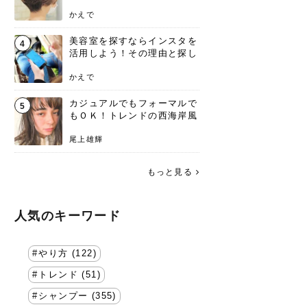
失わないポイント
かえで
美容室を探すならインスタを
4
活用しよう！その理由と探し
方を要チェック
かえで
カジュアルでもフォーマルで
5
もＯＫ！トレンドの西海岸風
ラフスタイル特集。
尾上雄輝
もっと見る
人気のキーワード
やり方 (122)
トレンド (51)
シャンプー (355)