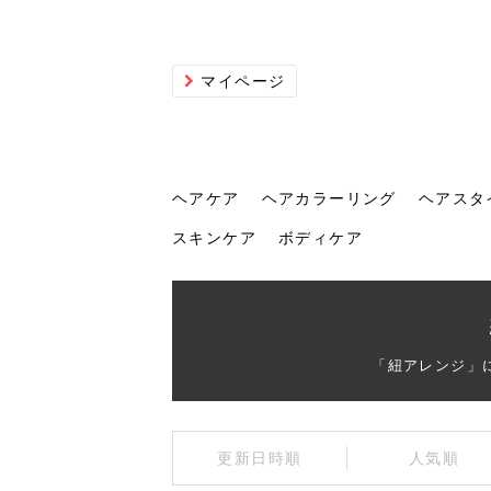
マイページ
ヘアケア
ヘアカラーリング
ヘアスタ
スキンケア
ボディケア
ヘアケア
ヘアカラーリング
ヘアスタイル
ヘアサロン
ヘッドスパ
スカルプケア
ヘアアイテム
メイク
エステ
脱毛
ネイル
スキンケア
ボディケア
「紐アレンジ」
トリ
髪の
202
美容
ヘッ
髪を
発酵
ミニ
針で
化粧
202
更新日時順
人気順
仕上
へ！2
新ト
い？
らな
い方
何が
少な
の効
毛」。
イド