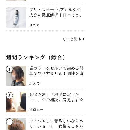
プリュスオー ヘアミルクの
成分を徹底解析｜口コミと、
どんな髪質におすすめかを解
説
メガネ
もっと見る
週間ランキング（総合）
裾カラーをセルフで染める簡
1
単なやり方まとめ！個性を出
すなら今！
かえで
お悩み別！「地毛に戻した
2
い…」のご相談に答えます☆
渡辺真一
ジメジメして鬱陶しいならベ
3
リーショート！女性らしさを