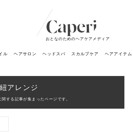
おとなのためのヘアケアメディア
イル
ヘアサロン
ヘッドスパ
スカルプケア
ヘアアイテム
紐アレンジ
に関する記事が集まったページです。
ートメントの付け方で
くすみが気になる人
6年のショートウルフ最
室に行くのが恥ずかし
ドスパの落とし穴！知
育てるには？毎日の洗
エキスシャンプーって
マリストのメイク術｜
小顔を目指す！美容鍼
ノリが変わる「顔脱
6年運気アップネイルガ
朝の5分が変わる！寝癖がつ
ツヤと透明感で垢抜ける！
ルーズウェーブとは？2026
お気に入りのお店が倒産し
頭皮を刺激してお顔のリフ
頭皮マッサージで目がぱっ
アイロンが苦手でも大丈
V3ファンデーションは危な
リンパマッサージと経絡マ
子供の脱毛、日焼け肌はN
そのネイル、本当に似合っ
がりが変わる｜効かな
026春トレンドの明る
レンドとは？ナチュラ
髪質の変化に気づいた
いと損する真実
と生活習慣を見直す基
いいの？無印良品など
いアイテムで「自分ら
果と後悔しない選び方
4つのメリットと、始
を公開！幸運を呼ぶ色
かない予防方法と時短寝癖
自然なヘアカラーで作る
年の注目スタイルと長さ別
た後の美容室の探し方！失
トアップ♪毎日こつこつカン
ちりする理由は？具体的な
夫！ブラッシング感覚で使
い？針の仕組み・全4種比
ッサージの違いとは？効果
G？親子で学ぶ、安心・安全
てる？指先をきれいに見え