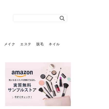
メイク
エステ
脱毛
ネイル
花粉で髪がパサパサするの
肌に合う髪色、どう見つけ
40代のパーマがダレる原因
前髪を薄くするための美容
ヘッドスパで頭皮をケアし
ストレスで髪の毛はどう変
40代の髪を悩みに最適！韓
「おしゃれ」と「身だしな
エステの勧誘が怖い人へ。
「今さら」なんて言わせな
オフィスネイルでも「キラ
はなぜ？原因と落とし方・
る？「イエベ」「ブルベ」
とは？自宅でできる復活術
院の頼み方とは？失敗しな
よう！ヘッドスパの効果と
わる？抜け毛・パサつきの
国発「ダリーフ」でヘアセ
み」は違う。相手に信頼感
断ることは悪くない。自分
い。40代のVIO・顔脱毛、
キラ」はOK？派手に見えな