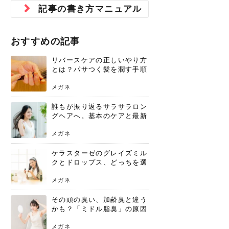
ジュベルック スキンの効果
本気の痩身と体質改善に。
防ぎ方を紹介
診断と...
と長...
いため...
おすすめの人
原因と...
ット...
を与え...
を守る...
賢...
い上...
記事の書き方マニュアル
とは？毛穴・ニキビ跡への
アーユルヴェーダに基づく
花粉の季節になると、髪がパサつく、
美容室で素敵なヘアカラーに染めても
パーマをかけたばかりなのに、もうカ
前髪は薄くしたほうが今風でおしゃれ
普段目に見えない頭皮ですが、何のケ
最近、髪のツヤがなくなったという方
韓国コスメを使うのは若い子だけだと
新しい環境に臨むとき、多くの人が意
「初回限定〇〇円！」そんなお得な体
40代になって、ふと自分のムダ毛のこ
仕事中も、ふとした瞬間に自分の指先
変化...
「イン...
広がる、手触りが悪いと感じた経験は
らったのに、家に帰って鏡を見たら、
ールがダレてしまったと感じている方
だと思っている人は、前髪を早く変え
アもせずに放っておくとダメージが蓄
や、抜け毛が増えたと悩んでいる方
思っていないでしょうか？ダリーフの
識するのが「身だしなみ」です。特に
験エステに行ってみたいけど、『押し
とが気になり始めたけど、「今から脱
を見て、気分が上がるという心ときめ
ありま...
「なん...
はいな...
たいと...
積して...
は、スト...
グラム...
メイク...
に弱い...
毛を...
く「キ...
ニキビ跡の凸凹をどうにかしたいと、
自己流のダイエットではなかなか落ち
おすすめの記事
肌の質感でお悩みではないでしょう
ない、頑固な脂肪やセルライトを、本
さくら
かえで
メガネ
かえで
yukarin
さくら
さくら
さな
さな
さな
あおい
か？肌に...
気で体...
リバースケアの正しいやり方
ゆい
さな
とは？パサつく髪を潤す手順
と失敗しない注意点
メガネ
誰もが振り返るサラサラロン
グヘアへ。基本のケアと最新
トレンドスタイル
メガネ
ケラスターゼのグレイズミル
クとドロップス、どっちを選
ぶ？それぞれの特徴と合わせ
使いのメリット
メガネ
その頭の臭い、加齢臭と違う
かも？「ミドル脂臭」の原因
と、後頭部を洗うシャンプー
術
メガネ