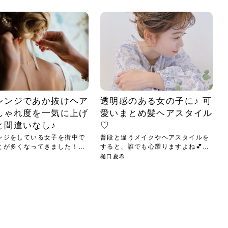
小じわが増えた？原因
手ならではの痩身効
ルルルン ハイドラのどれが
その医療ダイエット、後悔
..
.
..
ア
..
..
イント
..
直し...
「きれい...
の...
敗しに...
タン小顔☆
やり方...
えるヘア...
較・...
と、自...
なエ...
るのは...
パは、頭皮の汚れを落として
類の見分け方＆自宅で
オールハンドエステの
良い？その違いは？PDRN
しませんか？失敗する人の
進し、リラックス効果や美髪
メントの付け方で仕上がりは
春のトレンドカラーは明るめのく
年のショートウルフは、ナチュラ
美容室に行けていないし、そ
いに育てるには高価なアイテ
アで人気の発酵成分が、シャ
んのコスメを持っているの
ラインをすっきりさせたいと
をカミソリで剃って、毛抜き
んとなく運気が停滞している
新生活シーズン、朝の身支度を少しで
職場で浮かない落ち着いたトーンにし
2026年はレイヤーカットを使った髪型
美容室を倒産する数が増えているとい
毎日のちょっとした習慣で小顔は作れ
目元の印象を左右するのは目そのもの
ヘアアイロンを使うのが苦手、火傷が
メイクをしている時間も、スキンケア
サロンのメニューを見ていると、「リ
「ムダ毛が気になる」とお子さんが悩
SNSや雑誌で見かけた素敵なネイルデ
..
...
や...
共通点...
わります。今回は、毛先中心
ーです。ただし、髪がすでに
リーな仕上がりが今っぽい正
型を変えて気分転換したいと
す前に、洗い方や乾かし方、
も広がっています。無印良品
に使っているのはいつも同じ
みを抱えている方はいないで
ど、日々の自己処理を手間に
と悩んでいないでしょうか？
も短くしたい人は多いはず。じつは寝
たいけれど、どこか垢抜けた印象にし
のトレンドと重なり、ルーズウェーブ
うニュースがありました。もともと美
る！頭のこりをほぐしてフェイスライ
ではなく、頭皮の状態かもしれませ
怖いと感じている方はいないでしょう
の時間に変えるという発想から生まれ
ンパマッサージ」の他に「経絡マッサ
んでいる姿を見て、エステ脱毛を検討
ザインを、いざ自分の爪に試してみた
..
見て、急に小じわが増えたと
テと一言で言っても、最新の
癖は、...
たいと...
ヘ...
容室の...
ンのリ...
ん。以下...
か？そ...
たのが...
ージ」...
し始め...
ら、...
ルルルン ハイドラシリーズを使いたい
医師の管理のもと、科学的根拠に基づ
でいないでしょうか？じつは
ったものから、昔ながらの手
けれど、種類が多くてどれを選べばい
いて行う「医療ダイエット」は、自己
かえで
さくら
かえで
かえで
chicca
メガネ
さくら
あかり
あかり
あおい
さな
いか...
流のダ...
さな
さな
もっと見る
もっと見る
もっと見る
もっと見る
もっと見る
もっと見る
もっと見る
もっと見る
もっと見る
もっと見る
もっと見る
もっと見る
もっと見る
レンジであか抜けヘア
透明感のある女の子に♪ 可
しゃれ度を一気に上げ
愛いまとめ髪ヘアスタイル
と間違いなし♪
♡
ンジをしている女子を街中で
普段と違うメイクやヘアスタイルを
とが多くなってきました！ど
すると、誰でも心躍りますよね💕
今...
樋口夏希