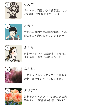
かえで
1
「ヘアケア商品」や「美容室」につ
いて詳しい20代後半のライター。楽
しみながら執筆させていただきま
す！
メガネ
2
手荒れが原因で美容師を退職。その
後はその知識を使って、ライターと
して転身したヘアケアオタクです。
髪の知識をわかりやすく紹介しま
す！
さくら
3
日常のストレスで髪が薄くなった女
性を応援！自分の経験をもとに、執
筆させていただきました。
あんり。
4
ヘアスタイルやヘアケアから自分磨
き中♪ 髪のオシャレをもっと楽しめ
るよう、日々勉強＆実践しています
♡ 役立つ情報をお届けできるように
頑張ります！よろしくお願いしま
ダリア**
5
す。
美容ケア＆ヘアアレンジが好きな大
学生です！ 実体験や雑誌、SNSで知
った情報を書いていこうと思いま