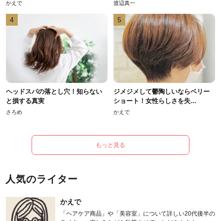
かえで
渡辺真一
4
5
ヘッドスパの落とし穴！知らない
ジメジメして鬱陶しいならベリー
と損する真実
ショート！女性らしさを失...
さろめ
かえで
もっと見る
人気のライター
かえで
「ヘアケア商品」や「美容室」について詳しい20代後半の