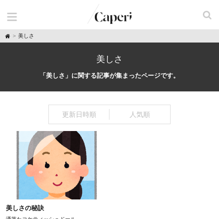
H
美しさ
o
m
e
美しさ
「美しさ」に関する記事が集まったページです。
更新日時順
人気順
美しさの秘訣