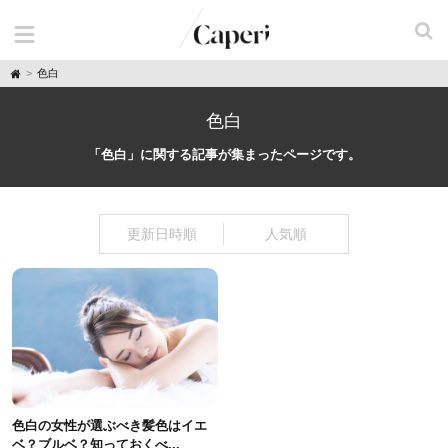
H
色白
o
m
e
色白
「色白」に関する記事が集まったページです。
更新日時順
人気順
色白の女性が選ぶべき髪色はイエ
ベ？ブルベ？知っておくべ...