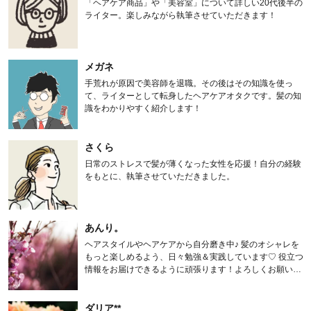
「ヘアケア商品」や「美容室」について詳しい20代後半の
ライター。楽しみながら執筆させていただきます！
メガネ
手荒れが原因で美容師を退職。その後はその知識を使っ
て、ライターとして転身したヘアケアオタクです。髪の知
識をわかりやすく紹介します！
さくら
日常のストレスで髪が薄くなった女性を応援！自分の経験
をもとに、執筆させていただきました。
あんり。
ヘアスタイルやヘアケアから自分磨き中♪ 髪のオシャレを
もっと楽しめるよう、日々勉強＆実践しています♡ 役立つ
情報をお届けできるように頑張ります！よろしくお願いし
ます。
ダリア**