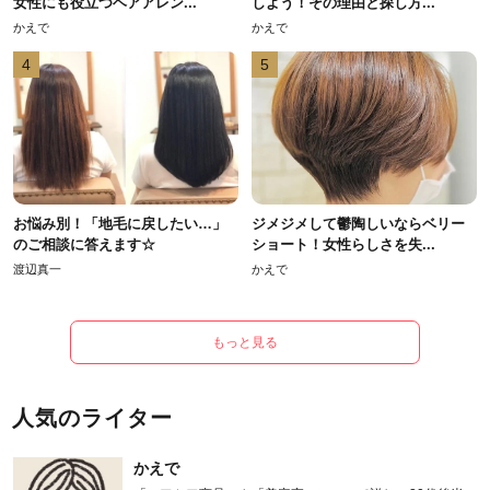
女性にも役立つヘアアレン...
しよう！その理由と探し方...
かえで
かえで
4
5
お悩み別！「地毛に戻したい…」
ジメジメして鬱陶しいならベリー
のご相談に答えます☆
ショート！女性らしさを失...
渡辺真一
かえで
もっと見る
人気のライター
かえで