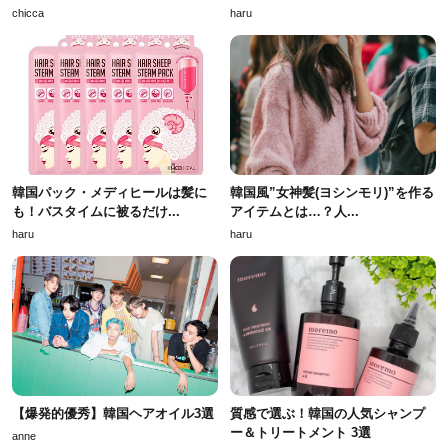
chicca
haru
韓国パック・メディヒールは髪に
韓国風”女神髪(ヨシンモリ)”を作る
も！バスタイムに被るだけ...
アイテムとは…？人...
haru
haru
【爆発的優秀】韓国ヘアオイル3選
質感で選ぶ！韓国の人気シャンプ
ー＆トリートメント 3選
anne