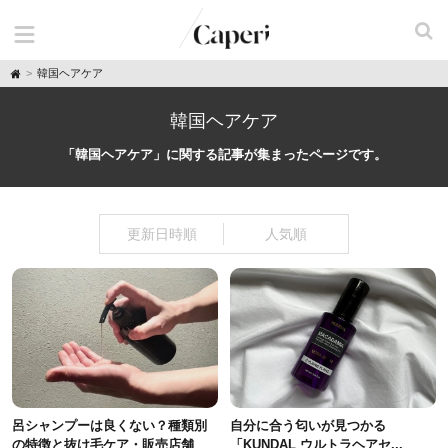
H
韓国ヘアケア
o
m
e
韓国ヘアケア
「韓国ヘアケア」に関する記事が集まったページです。
更新日時順
人気順
呂シャンプーは良くない？種類別
自分に合う匂いが見つかる
の特徴と抜け毛ケア・販売店舗
「KUNDAL ウルトラヘアセ...