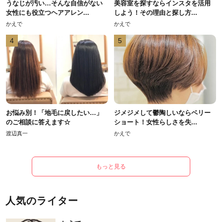
うなじが汚い…そんな自信がない
美容室を探すならインスタを活用
女性にも役立つヘアアレン...
しよう！その理由と探し方...
かえで
かえで
4
5
お悩み別！「地毛に戻したい…」
ジメジメして鬱陶しいならベリー
のご相談に答えます☆
ショート！女性らしさを失...
渡辺真一
かえで
もっと見る
人気のライター