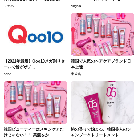
メガネ
Angela
【2021年最新】Qoo10メガ割りセ
韓国で人気のヘアケアブランド日
ールで皆がポチっ...
本上陸
anne
宇佐美
韓国ビューティーはスキンケアだ
桃の香りで始まる、韓国美人のシ
けじゃない！！ 美髪をか...
ャンプー＆トリートメント