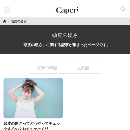
H
頭皮の硬さ
o
m
e
頭皮の硬さ
「頭皮の硬さ」に関する記事が集まったページです。
更新日時順
人気順
頭皮の硬さってどうやってチェッ
クするの？おすすめの方法...