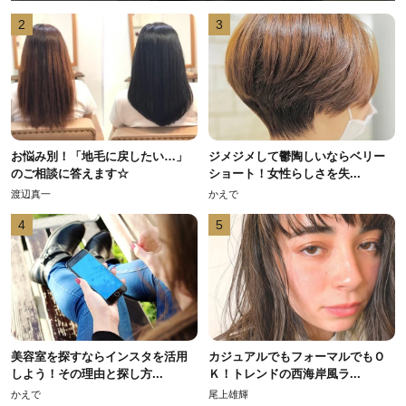
2
3
お悩み別！「地毛に戻したい…」
ジメジメして鬱陶しいならベリー
のご相談に答えます☆
ショート！女性らしさを失...
渡辺真一
かえで
4
5
美容室を探すならインスタを活用
カジュアルでもフォーマルでもＯ
しよう！その理由と探し方...
Ｋ！トレンドの西海岸風ラ...
かえで
尾上雄輝