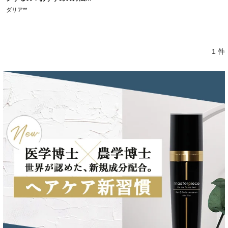
ダリア**
1 件