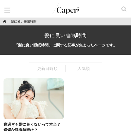
H
髪に良い睡眠時間
o
m
e
髪に良い睡眠時間
「髪に良い睡眠時間」に関する記事が集まったページです。
更新日時順
人気順
寝過ぎも髪に良くないって本当？
適切な睡眠時間は？