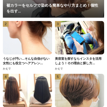
裾カラーをセルフで染める簡単なやり方まとめ！個性
を出す...
2
3
うなじが汚い…そんな自信がない
美容室を探すならインスタを活用
女性にも役立つヘアアレン...
しよう！その理由と探し方...
かえで
かえで
4
5