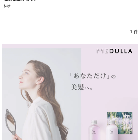
林檎
1 件